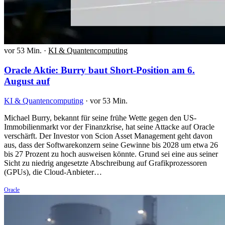
vor 53 Min.
·
KI & Quantencomputing
Oracle Aktie: Burry baut Short-Position am 6.
August auf
KI & Quantencomputing
·
vor 53 Min.
Michael Burry, bekannt für seine frühe Wette gegen den US-
Immobilienmarkt vor der Finanzkrise, hat seine Attacke auf Oracle
verschärft. Der Investor von Scion Asset Management geht davon
aus, dass der Softwarekonzern seine Gewinne bis 2028 um etwa 26
bis 27 Prozent zu hoch ausweisen könnte. Grund sei eine aus seiner
Sicht zu niedrig angesetzte Abschreibung auf Grafikprozessoren
(GPUs), die Cloud-Anbieter…
Oracle