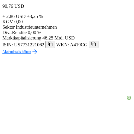
90,76
USD
+ 2,86 USD
+3,25 %
KGV
0,00
Sektor
Industrieunternehmen
Div.-Rendite
0,00 %
Marktkapitalisierung
46,25 Mrd. USD
ISIN: US7731221062
WKN: A419CG
Aktiendetails öffnen