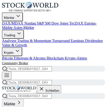
Märkte
DAX/MDAX
Nasdaq
S&P 500
Dow Jones
TecDAX
Europa-
Märkte
Asien-Märkte
Trading
Analysen
Trading & Momentum
Turnaround
Earnings
Dividenden
Value & Growth
Krypto
Bitcoin
Ethereum & Altcoins
Blockchain
Krypto-Aktien
Community
Broker
Schließen
Märkte