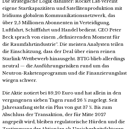
Die strategische Logik dahinter: Rocket Lab vereint
eigene Startkapazitäten und Satellitenproduktion mit
Iridiums globalem Kommunikationsnetzwerk, das
über 2,5 Millionen Abonnenten in Verteidigung,
Luftfahrt, Schifffahrt und Handel bedient. CEO Peter
Beck sprach von einem „definierenden Moment für
die Raumfahrtindustrie“. Die meisten Analysten teilen
die Einschätzung, dass der Deal über einen reinen
Starlink-Wettbewerb hinausgeht. BTIG blieb allerdings
neutral — die Ausführungsrisiken rund um das
Neutron-Raketenprogramm und die Finanzierungslast
wiegen schwer.
Die Aktie notiert bei 89,20 Euro und hat allein in den
vergangenen sieben Tagen rund 26 % zugelegt. Seit
Jahresanfang steht ein Plus von gut 37 %. Bis zum
Abschluss der Transaktion, der für Mitte 2027
angepeilt wird, bleiben regulatorische Hürden und die
Zustimmung der Aktionäre als Unsicherheitsfaktoren