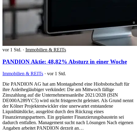
vor 1 Std.
·
Immobilien & REITs
PANDION Aktie: 48,82% Absturz in einer Woche
Immobilien & REITs
·
vor 1 Std.
Die PANDION AG hat am Montagabend eine Hiobsbotschaft für
ihre Anleihegläubiger verkündet: Die am Mittwoch fällige
Zinszahlung auf die Unternehmensanleihe 2021/2028 (ISIN
DE000A289YC5) wird nicht fristgerecht geleistet. Als Grund nennt
der Kölner Projektentwickler eine unerwartet entstandene
Liquiditätslücke, ausgelöst durch den Rückzug eines
Finanzierungspartners. Ein geplanter Finanzierungsbaustein sei
dadurch entfallen. Management sucht nach Lösungen Nach eigenen
Angaben arbeitet PANDION derzeit an…