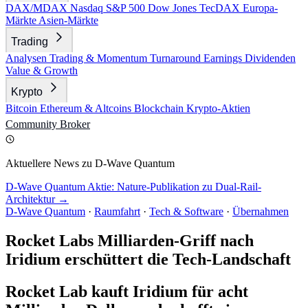
DAX/MDAX
Nasdaq
S&P 500
Dow Jones
TecDAX
Europa-
Märkte
Asien-Märkte
Trading
Analysen
Trading & Momentum
Turnaround
Earnings
Dividenden
Value & Growth
Krypto
Bitcoin
Ethereum & Altcoins
Blockchain
Krypto-Aktien
Community
Broker
Aktuellere News zu D-Wave Quantum
D-Wave Quantum Aktie: Nature-Publikation zu Dual-Rail-
Architektur →
D-Wave Quantum
·
Raumfahrt
·
Tech & Software
·
Übernahmen
Rocket Labs Milliarden-Griff nach
Iridium erschüttert die Tech-Landschaft
Rocket Lab kauft Iridium für acht