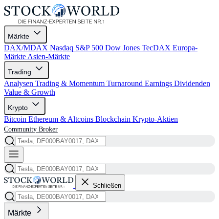
Märkte
DAX/MDAX
Nasdaq
S&P 500
Dow Jones
TecDAX
Europa-
Märkte
Asien-Märkte
Trading
Analysen
Trading & Momentum
Turnaround
Earnings
Dividenden
Value & Growth
Krypto
Bitcoin
Ethereum & Altcoins
Blockchain
Krypto-Aktien
Community
Broker
Schließen
Märkte