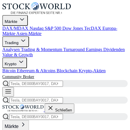
Märkte
DAX/MDAX
Nasdaq
S&P 500
Dow Jones
TecDAX
Europa-
Märkte
Asien-Märkte
Trading
Analysen
Trading & Momentum
Turnaround
Earnings
Dividenden
Value & Growth
Krypto
Bitcoin
Ethereum & Altcoins
Blockchain
Krypto-Aktien
Community
Broker
Schließen
Märkte