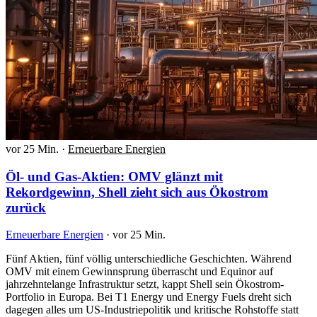
vor 25 Min.
·
Erneuerbare Energien
Öl- und Gas-Aktien: OMV glänzt mit
Rekordgewinn, Shell zieht sich aus Ökostrom
zurück
Erneuerbare Energien
·
vor 25 Min.
Fünf Aktien, fünf völlig unterschiedliche Geschichten. Während
OMV mit einem Gewinnsprung überrascht und Equinor auf
jahrzehntelange Infrastruktur setzt, kappt Shell sein Ökostrom-
Portfolio in Europa. Bei T1 Energy und Energy Fuels dreht sich
dagegen alles um US-Industriepolitik und kritische Rohstoffe statt