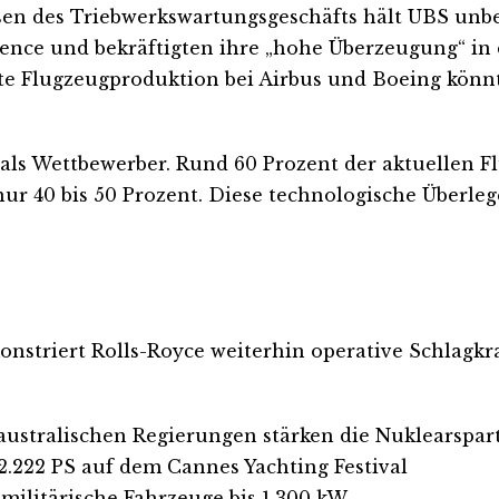
en des Triebwerkswartungsgeschäfts hält UBS unbei
0 Pence und bekräftigten ihre „hohe Überzeugung“ i
rte Flugzeugproduktion bei Airbus und Boeing könn
 als Wettbewerber. Rund 60 Prozent der aktuellen 
nur 40 bis 50 Prozent. Diese technologische Über
onstriert Rolls-Royce weiterhin operative Schlagkr
australischen Regierungen stärken die Nuklearspar
.222 PS auf dem Cannes Yachting Festival
 militärische Fahrzeuge bis 1.300 kW