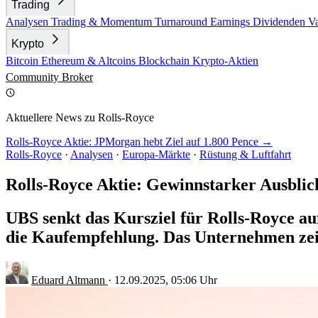
Trading
Analysen
Trading & Momentum
Turnaround
Earnings
Dividenden
V
Krypto
Bitcoin
Ethereum & Altcoins
Blockchain
Krypto-Aktien
Community
Broker
Aktuellere News zu Rolls-Royce
Rolls-Royce Aktie: JPMorgan hebt Ziel auf 1.800 Pence →
Rolls-Royce
·
Analysen
·
Europa-Märkte
·
Rüstung & Luftfahrt
Rolls-Royce Aktie: Gewinnstarker Ausblic
UBS senkt das Kursziel für Rolls-Royce a
die Kaufempfehlung. Das Unternehmen zeigt
Eduard Altmann
·
12.09.2025, 05:06 Uhr