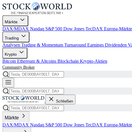
Märkte
DAX/MDAX
Nasdaq
S&P 500
Dow Jones
TecDAX
Europa-Märkt
Trading
Analysen
Trading & Momentum
Turnaround
Earnings
Dividenden
V
Krypto
Bitcoin
Ethereum & Altcoins
Blockchain
Krypto-Aktien
Community
Broker
Schließen
Märkte
DAX/MDAX
Nasdaq
S&P 500
Dow Jones
TecDAX
Europa-Märkt