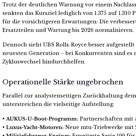
Trotz der deutlichen Warnung vor einem Nachlass
senkten das Kursziel lediglich von 1.375 auf 1.31
für die vorsichtigeren Erwartungen: Die verbesse
Ersatzteilen und Wartung bis 2026 normalisieren.
Dennoch sieht UBS Rolls-Royce besser aufgestellt
neuesten Generation – bei Konkurrenten sind es 
Zykluswechsel hindurchhelfen.
Operationelle Stärke ungebrochen
Parallel zur analystenseitigen Zurückhaltung dem
unterstreichen die vielseitige Aufstellung:
•
AUKUS-U-Boot-Programm:
Partnerschaften mit 
•
Luxus-Yacht-Motoren:
Neue mtu-Triebwerke mit 2
•
Militärfahrzeug-Engines:
Erweiterte Serie 199 für