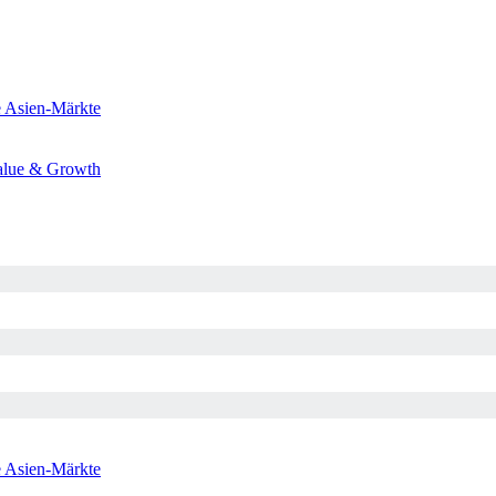
e
Asien-Märkte
alue & Growth
e
Asien-Märkte