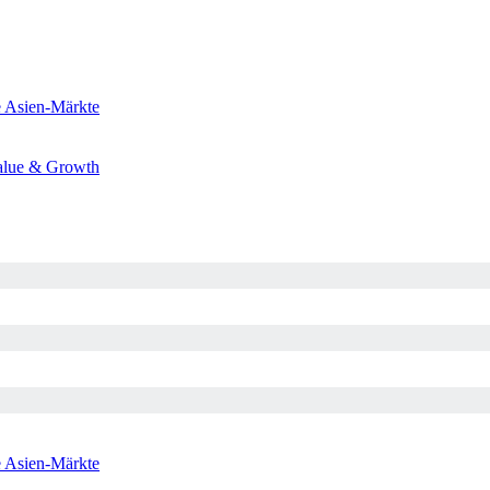
e
Asien-Märkte
alue & Growth
e
Asien-Märkte