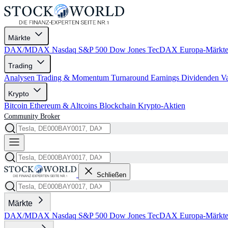
Märkte
DAX/MDAX
Nasdaq
S&P 500
Dow Jones
TecDAX
Europa-Märkt
Trading
Analysen
Trading & Momentum
Turnaround
Earnings
Dividenden
V
Krypto
Bitcoin
Ethereum & Altcoins
Blockchain
Krypto-Aktien
Community
Broker
Schließen
Märkte
DAX/MDAX
Nasdaq
S&P 500
Dow Jones
TecDAX
Europa-Märkt