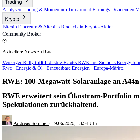
Trading
Analysen
Trading & Momentum
Turnaround
Earnings
Dividenden
V
Krypto
Bitcoin
Ethereum & Altcoins
Blockchain
Krypto-Aktien
Community
Broker
Aktuellere News zu Rwe
Versorger-Rally trifft Industrie-Flaute: RWE und Siemens Energy fü
Rwe
·
Energie & Öl
·
Erneuerbare Energien
·
Europa-Märkte
RWE: 100-Megawatt-Solaranlage an A44n
RWE erweitert sein Ökostrom-Portfolio mi
Spekulationen zurückhaltend.
Andreas Sommer
·
19.06.2026, 13:54 Uhr