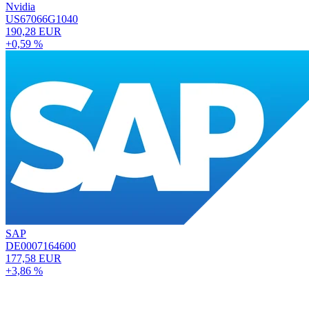
Nvidia
US67066G1040
190,28 EUR
+0,59 %
SAP
DE0007164600
177,58 EUR
+3,86 %