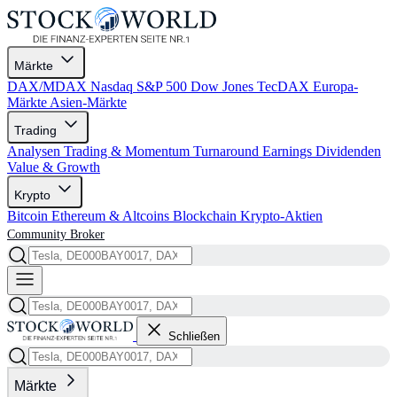
Märkte
DAX/MDAX
Nasdaq
S&P 500
Dow Jones
TecDAX
Europa-
Märkte
Asien-Märkte
Trading
Analysen
Trading & Momentum
Turnaround
Earnings
Dividenden
Value & Growth
Krypto
Bitcoin
Ethereum & Altcoins
Blockchain
Krypto-Aktien
Community
Broker
Schließen
Märkte