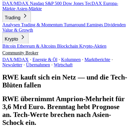
DAX/MDAX
Nasdaq
S&P 500
Dow Jones
TecDAX
Europa-
Märkte
Asien-Märkte
Trading
Analysen
Trading & Momentum
Turnaround
Earnings
Dividenden
Value & Growth
Krypto
Bitcoin
Ethereum & Altcoins
Blockchain
Krypto-Aktien
Community
Broker
DAX/MDAX
·
Energie & Öl
·
Kolumnen
·
Marktberichte
·
Newsletter
·
Übernahmen
·
Wirtschaft
RWE kauft sich ein Netz — und die Tech-
Blüten fallen
RWE übernimmt Amprion-Mehrheit für
3,6 Mrd Euro. Brenntag hebt Prognose
an. Tech-Werte brechen nach Asien-
Schock ein.