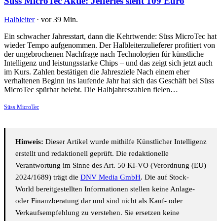
Süss MicroTec Aktie: Jefferies sieht 109 Euro
Halbleiter
·
vor 39 Min.
Ein schwacher Jahresstart, dann die Kehrtwende: Süss MicroTec hat
wieder Tempo aufgenommen. Der Halbleiterzulieferer profitiert von
der ungebrochenen Nachfrage nach Technologien für künstliche
Intelligenz und leistungsstarke Chips – und das zeigt sich jetzt auch
im Kurs. Zahlen bestätigen die Jahresziele Nach einem eher
verhaltenen Beginn ins laufende Jahr hat sich das Geschäft bei Süss
MicroTec spürbar belebt. Die Halbjahreszahlen fielen…
Süss MicroTec
Hinweis:
Dieser Artikel wurde mithilfe Künstlicher Intelligenz
erstellt und redaktionell geprüft. Die redaktionelle
Verantwortung im Sinne des Art. 50 KI-VO (Verordnung (EU)
2024/1689) trägt die
DNV Media GmbH
. Die auf Stock-
World bereitgestellten Informationen stellen keine Anlage-
oder Finanzberatung dar und sind nicht als Kauf- oder
Verkaufsempfehlung zu verstehen. Sie ersetzen keine