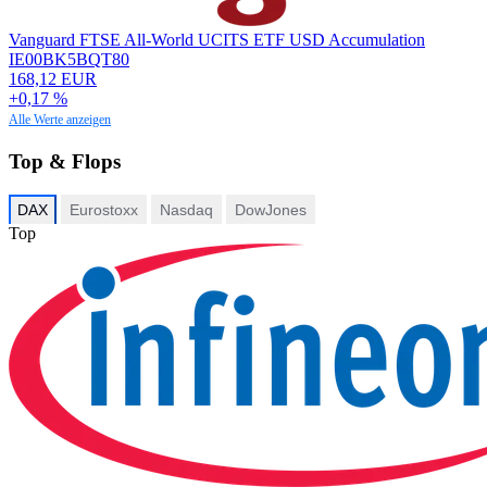
Vanguard FTSE All-World UCITS ETF USD Accumulation
IE00BK5BQT80
168,12 EUR
+0,17 %
Alle Werte anzeigen
Top & Flops
DAX
Eurostoxx
Nasdaq
DowJones
Top