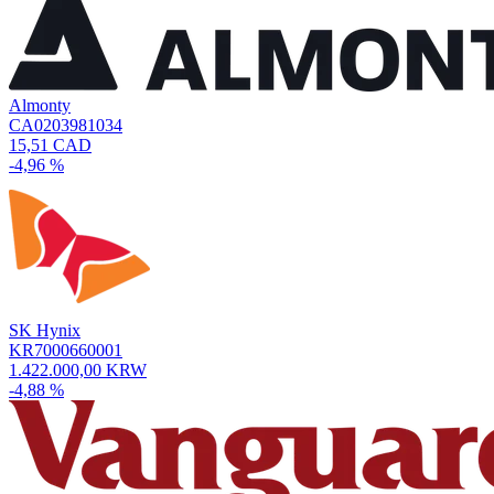
Almonty
CA0203981034
15,51 CAD
-4,96 %
SK Hynix
KR7000660001
1.422.000,00 KRW
-4,88 %