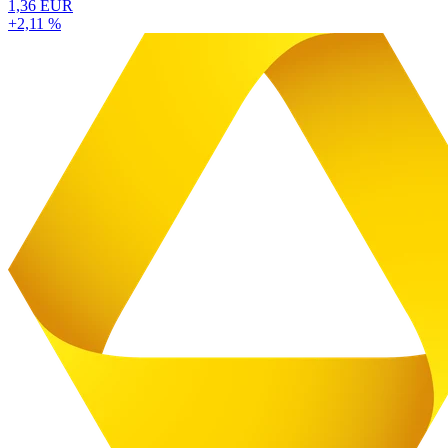
1,36 EUR
+2,11 %