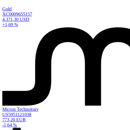
Gold
XC0009655157
4.371,30 USD
+1,69 %
Micron Technology
US5951121038
773,20 EUR
-1,64 %