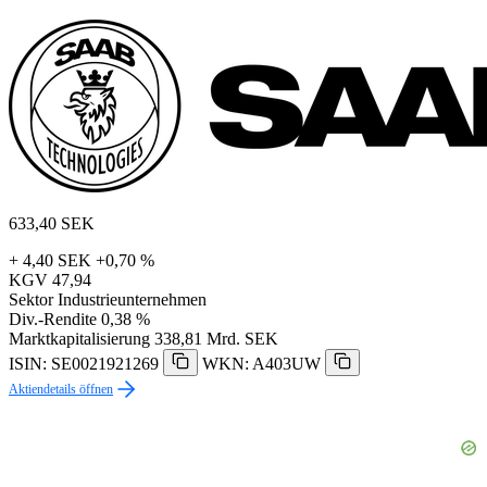
633,40
SEK
+ 4,40 SEK
+0,70 %
KGV
47,94
Sektor
Industrieunternehmen
Div.-Rendite
0,38 %
Marktkapitalisierung
338,81 Mrd. SEK
ISIN: SE0021921269
WKN: A403UW
Aktiendetails öffnen