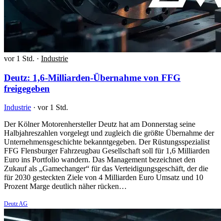
vor 1 Std.
·
Industrie
Deutz: 1,6-Milliarden-Übernahme von FFG
freigegeben
Industrie
·
vor 1 Std.
Der Kölner Motorenhersteller Deutz hat am Donnerstag seine
Halbjahreszahlen vorgelegt und zugleich die größte Übernahme der
Unternehmensgeschichte bekanntgegeben. Der Rüstungsspezialist
FFG Flensburger Fahrzeugbau Gesellschaft soll für 1,6 Milliarden
Euro ins Portfolio wandern. Das Management bezeichnet den
Zukauf als „Gamechanger“ für das Verteidigungsgeschäft, der die
für 2030 gesteckten Ziele von 4 Milliarden Euro Umsatz und 10
Prozent Marge deutlich näher rücken…
Deutz AG