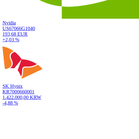
Nvidia
US67066G1040
193,68 EUR
+2,03 %
SK Hynix
KR7000660001
1.422.000,00 KRW
-4,88 %