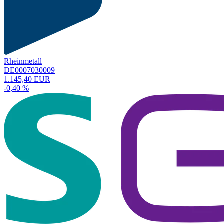
Rheinmetall
DE0007030009
1.145,40 EUR
-0,40 %