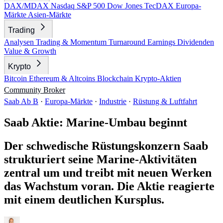
DAX/MDAX
Nasdaq
S&P 500
Dow Jones
TecDAX
Europa-
Märkte
Asien-Märkte
Trading
Analysen
Trading & Momentum
Turnaround
Earnings
Dividenden
Value & Growth
Krypto
Bitcoin
Ethereum & Altcoins
Blockchain
Krypto-Aktien
Community
Broker
Saab Ab B
·
Europa-Märkte
·
Industrie
·
Rüstung & Luftfahrt
Saab Aktie: Marine-Umbau beginnt
Der schwedische Rüstungskonzern Saab
strukturiert seine Marine-Aktivitäten
zentral um und treibt mit neuen Werken
das Wachstum voran. Die Aktie reagierte
mit einem deutlichen Kursplus.