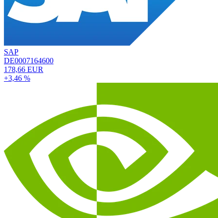
SAP
DE0007164600
178,66 EUR
+3,46 %