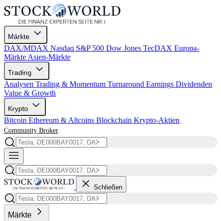
Märkte
DAX/MDAX
Nasdaq
S&P 500
Dow Jones
TecDAX
Europa-
Märkte
Asien-Märkte
Trading
Analysen
Trading & Momentum
Turnaround
Earnings
Dividenden
Value & Growth
Krypto
Bitcoin
Ethereum & Altcoins
Blockchain
Krypto-Aktien
Community
Broker
Schließen
Märkte