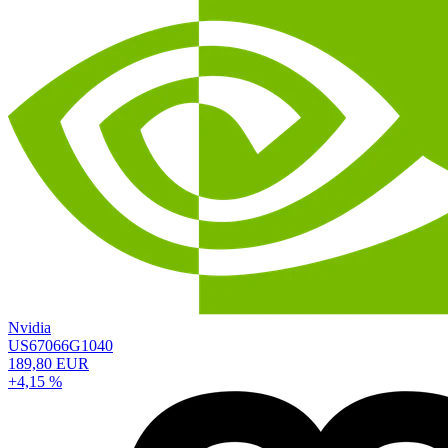
Nvidia
US67066G1040
189,80 EUR
+4,15 %