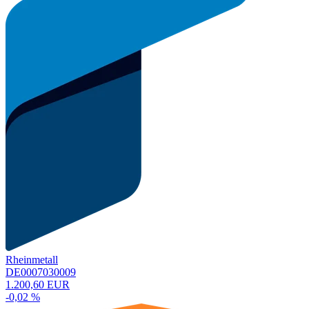
Rheinmetall
DE0007030009
1.200,60 EUR
-0,02 %