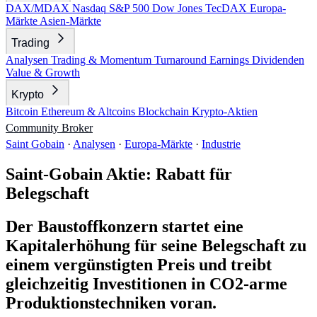
DAX/MDAX
Nasdaq
S&P 500
Dow Jones
TecDAX
Europa-
Märkte
Asien-Märkte
Trading
Analysen
Trading & Momentum
Turnaround
Earnings
Dividenden
Value & Growth
Krypto
Bitcoin
Ethereum & Altcoins
Blockchain
Krypto-Aktien
Community
Broker
Saint Gobain
·
Analysen
·
Europa-Märkte
·
Industrie
Saint-Gobain Aktie: Rabatt für
Belegschaft
Der Baustoffkonzern startet eine
Kapitalerhöhung für seine Belegschaft zu
einem vergünstigten Preis und treibt
gleichzeitig Investitionen in CO2-arme
Produktionstechniken voran.