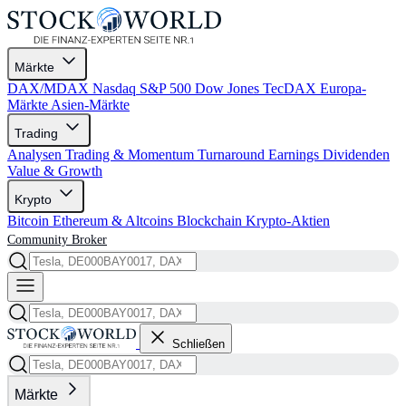
Märkte
DAX/MDAX
Nasdaq
S&P 500
Dow Jones
TecDAX
Europa-
Märkte
Asien-Märkte
Trading
Analysen
Trading & Momentum
Turnaround
Earnings
Dividenden
Value & Growth
Krypto
Bitcoin
Ethereum & Altcoins
Blockchain
Krypto-Aktien
Community
Broker
Schließen
Märkte