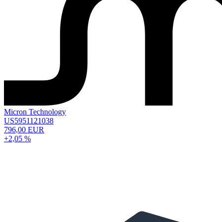
Micron Technology
US5951121038
796,00 EUR
+2,05 %