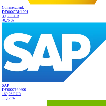
Commerzbank
DE000CBK1001
39,35 EUR
-0,76 %
SAP
DE0007164600
169,26 EUR
+1,12 %