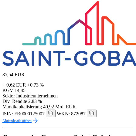
85,54
EUR
+ 0,62 EUR
+0,73 %
KGV
14,45
Sektor
Industrieunternehmen
Div.-Rendite
2,83 %
Marktkapitalisierung
40,92 Mrd. EUR
ISIN: FR0000125007
WKN: 872087
Aktiendetails öffnen