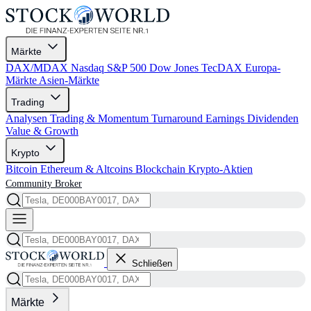
Märkte
DAX/MDAX
Nasdaq
S&P 500
Dow Jones
TecDAX
Europa-
Märkte
Asien-Märkte
Trading
Analysen
Trading & Momentum
Turnaround
Earnings
Dividenden
Value & Growth
Krypto
Bitcoin
Ethereum & Altcoins
Blockchain
Krypto-Aktien
Community
Broker
Schließen
Märkte