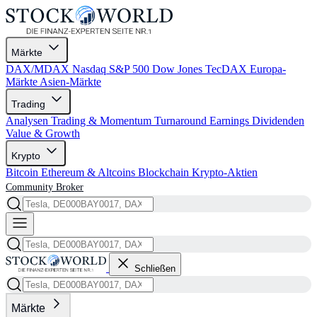
Märkte
DAX/MDAX
Nasdaq
S&P 500
Dow Jones
TecDAX
Europa-
Märkte
Asien-Märkte
Trading
Analysen
Trading & Momentum
Turnaround
Earnings
Dividenden
Value & Growth
Krypto
Bitcoin
Ethereum & Altcoins
Blockchain
Krypto-Aktien
Community
Broker
Schließen
Märkte