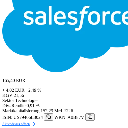
165,40
EUR
+ 4,02 EUR
+2,49 %
KGV
21,56
Sektor
Technologie
Div.-Rendite
0,91 %
Marktkapitalisierung
152,29 Mrd. EUR
ISIN: US79466L3024
WKN: A0B87V
Aktiendetails öffnen