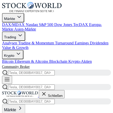
Märkte
DAX/MDAX
Nasdaq
S&P 500
Dow Jones
TecDAX
Europa-
Märkte
Asien-Märkte
Trading
Analysen
Trading & Momentum
Turnaround
Earnings
Dividenden
Value & Growth
Krypto
Bitcoin
Ethereum & Altcoins
Blockchain
Krypto-Aktien
Community
Broker
Schließen
Märkte