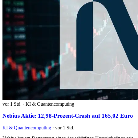
vor 1 Std.
·
KI & Quantencomputing
Nebius Aktie: 12,98-Prozent-Crash auf 165,02 Euro
KI & Quantencomputing
·
vor 1 Std.