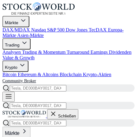
Märkte
DAX/MDAX
Nasdaq
S&P 500
Dow Jones
TecDAX
Europa-
Märkte
Asien-Märkte
Trading
Analysen
Trading & Momentum
Turnaround
Earnings
Dividenden
Value & Growth
Krypto
Bitcoin
Ethereum & Altcoins
Blockchain
Krypto-Aktien
Community
Broker
Schließen
Märkte