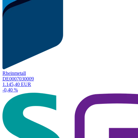
Rheinmetall
DE0007030009
1.145,40 EUR
-0,40 %