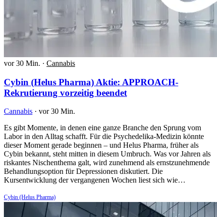
vor 30 Min.
·
Cannabis
Cybin (Helus Pharma) Aktie: APPROACH-
Rekrutierung vorzeitig beendet
Cannabis
·
vor 30 Min.
Es gibt Momente, in denen eine ganze Branche den Sprung vom
Labor in den Alltag schafft. Für die Psychedelika-Medizin könnte
dieser Moment gerade beginnen – und Helus Pharma, früher als
Cybin bekannt, steht mitten in diesem Umbruch. Was vor Jahren als
riskantes Nischenthema galt, wird zunehmend als ernstzunehmende
Behandlungsoption für Depressionen diskutiert. Die
Kursentwicklung der vergangenen Wochen liest sich wie…
Cybin (Helus Pharma)