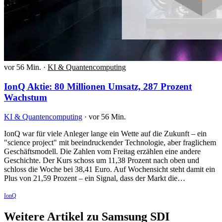
vor 56 Min.
·
KI & Quantencomputing
IonQ Aktie: 80 Millionen Umsatz, 287 Prozent
Wachstum
KI & Quantencomputing
·
vor 56 Min.
IonQ war für viele Anleger lange ein Wette auf die Zukunft – ein
"science project" mit beeindruckender Technologie, aber fraglichem
Geschäftsmodell. Die Zahlen vom Freitag erzählen eine andere
Geschichte. Der Kurs schoss um 11,38 Prozent nach oben und
schloss die Woche bei 38,41 Euro. Auf Wochensicht steht damit ein
Plus von 21,59 Prozent – ein Signal, dass der Markt die…
IonQ
Weitere Artikel zu Samsung SDI