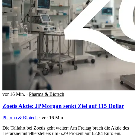
vor 16 Min.
·
Pharma & Biotech
Zoetis Aktie: JPMorgan senkt Ziel auf 115 Dollar
Pharma & Biotech
·
vor 16 Min.
Die Talfahrt bei Zoetis geht weiter: Am Freitag brach die Aktie des
Tierarzneimittelherstellers um 6,29 Prozent auf 62,84 Euro ein,