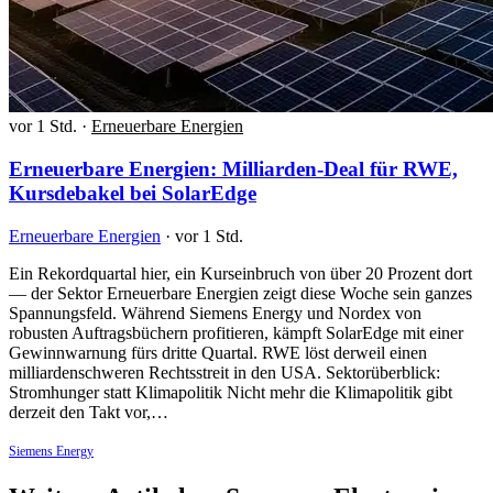
vor 1 Std.
·
Erneuerbare Energien
Erneuerbare Energien: Milliarden-Deal für RWE,
Kursdebakel bei SolarEdge
Erneuerbare Energien
·
vor 1 Std.
Ein Rekordquartal hier, ein Kurseinbruch von über 20 Prozent dort
— der Sektor Erneuerbare Energien zeigt diese Woche sein ganzes
Spannungsfeld. Während Siemens Energy und Nordex von
robusten Auftragsbüchern profitieren, kämpft SolarEdge mit einer
Gewinnwarnung fürs dritte Quartal. RWE löst derweil einen
milliardenschweren Rechtsstreit in den USA. Sektorüberblick:
Stromhunger statt Klimapolitik Nicht mehr die Klimapolitik gibt
derzeit den Takt vor,…
Siemens Energy