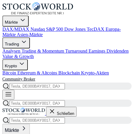
Märkte
DAX/MDAX
Nasdaq
S&P 500
Dow Jones
TecDAX
Europa-
Märkte
Asien-Märkte
Trading
Analysen
Trading & Momentum
Turnaround
Earnings
Dividenden
Value & Growth
Krypto
Bitcoin
Ethereum & Altcoins
Blockchain
Krypto-Aktien
Community
Broker
Schließen
Märkte