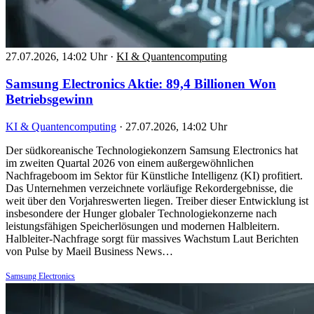
27.07.2026, 14:02 Uhr
·
KI & Quantencomputing
Samsung Electronics Aktie: 89,4 Billionen Won
Betriebsgewinn
KI & Quantencomputing
·
27.07.2026, 14:02 Uhr
Der südkoreanische Technologiekonzern Samsung Electronics hat
im zweiten Quartal 2026 von einem außergewöhnlichen
Nachfrageboom im Sektor für Künstliche Intelligenz (KI) profitiert.
Das Unternehmen verzeichnete vorläufige Rekordergebnisse, die
weit über den Vorjahreswerten liegen. Treiber dieser Entwicklung ist
insbesondere der Hunger globaler Technologiekonzerne nach
leistungsfähigen Speicherlösungen und modernen Halbleitern.
Halbleiter-Nachfrage sorgt für massives Wachstum Laut Berichten
von Pulse by Maeil Business News…
Samsung Electronics