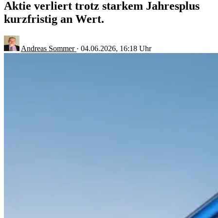
Aktie verliert trotz starkem Jahresplus
kurzfristig an Wert.
Andreas Sommer
·
04.06.2026, 16:18 Uhr