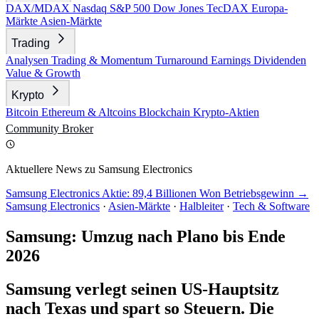
DAX/MDAX
Nasdaq
S&P 500
Dow Jones
TecDAX
Europa-
Märkte
Asien-Märkte
Trading
Analysen
Trading & Momentum
Turnaround
Earnings
Dividenden
Value & Growth
Krypto
Bitcoin
Ethereum & Altcoins
Blockchain
Krypto-Aktien
Community
Broker
Aktuellere News zu Samsung Electronics
Samsung Electronics Aktie: 89,4 Billionen Won Betriebsgewinn →
Samsung Electronics
·
Asien-Märkte
·
Halbleiter
·
Tech & Software
Samsung: Umzug nach Plano bis Ende
2026
Samsung verlegt seinen US-Hauptsitz
nach Texas und spart so Steuern. Die