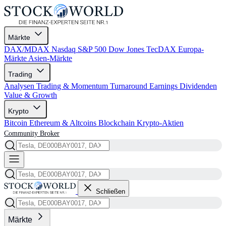
Märkte
DAX/MDAX
Nasdaq
S&P 500
Dow Jones
TecDAX
Europa-
Märkte
Asien-Märkte
Trading
Analysen
Trading & Momentum
Turnaround
Earnings
Dividenden
Value & Growth
Krypto
Bitcoin
Ethereum & Altcoins
Blockchain
Krypto-Aktien
Community
Broker
Schließen
Märkte