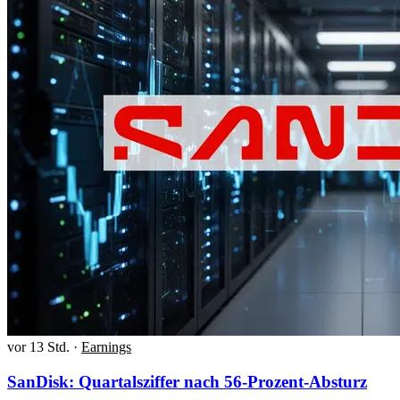
vor 13 Std.
·
Earnings
SanDisk: Quartalsziffer nach 56-Prozent-Absturz