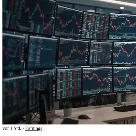
vor 1 Std.
·
Earnings