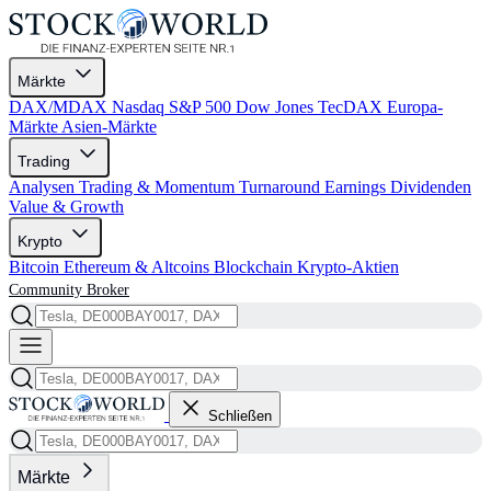
Märkte
DAX/MDAX
Nasdaq
S&P 500
Dow Jones
TecDAX
Europa-
Märkte
Asien-Märkte
Trading
Analysen
Trading & Momentum
Turnaround
Earnings
Dividenden
Value & Growth
Krypto
Bitcoin
Ethereum & Altcoins
Blockchain
Krypto-Aktien
Community
Broker
Schließen
Märkte