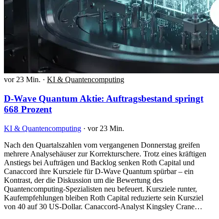
vor 23 Min.
·
KI & Quantencomputing
D-Wave Quantum Aktie: Auftragsbestand springt
668 Prozent
KI & Quantencomputing
·
vor 23 Min.
Nach den Quartalszahlen vom vergangenen Donnerstag greifen
mehrere Analysehäuser zur Korrekturschere. Trotz eines kräftigen
Anstiegs bei Aufträgen und Backlog senken Roth Capital und
Canaccord ihre Kursziele für D-Wave Quantum spürbar – ein
Kontrast, der die Diskussion um die Bewertung des
Quantencomputing-Spezialisten neu befeuert. Kursziele runter,
Kaufempfehlungen bleiben Roth Capital reduzierte sein Kursziel
von 40 auf 30 US-Dollar. Canaccord-Analyst Kingsley Crane…