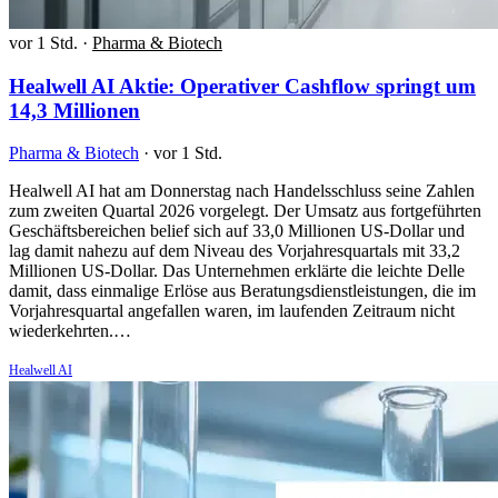
vor 1 Std.
·
Pharma & Biotech
Healwell AI Aktie: Operativer Cashflow springt um
14,3 Millionen
Pharma & Biotech
·
vor 1 Std.
Healwell AI hat am Donnerstag nach Handelsschluss seine Zahlen
zum zweiten Quartal 2026 vorgelegt. Der Umsatz aus fortgeführten
Geschäftsbereichen belief sich auf 33,0 Millionen US-Dollar und
lag damit nahezu auf dem Niveau des Vorjahresquartals mit 33,2
Millionen US-Dollar. Das Unternehmen erklärte die leichte Delle
damit, dass einmalige Erlöse aus Beratungsdienstleistungen, die im
Vorjahresquartal angefallen waren, im laufenden Zeitraum nicht
wiederkehrten.…
Healwell AI