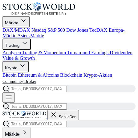
Märkte
DAX/MDAX
Nasdaq
S&P 500
Dow Jones
TecDAX
Europa-
Märkte
Asien-Märkte
Trading
Analysen
Trading & Momentum
Turnaround
Earnings
Dividenden
Value & Growth
Krypto
Bitcoin
Ethereum & Altcoins
Blockchain
Krypto-Aktien
Community
Broker
Schließen
Märkte