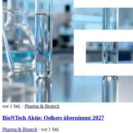
vor 1 Std.
·
Pharma & Biotech
BioNTech Aktie: Oelkers übernimmt 2027
Pharma & Biotech
·
vor 1 Std.