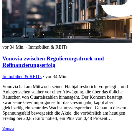
vor 34 Min.
·
Immobilien & REITs
Vonovia zwischen Regulierungsdruck und
Refinanzierungserfolg
Immobilien & REITs
·
vor 34 Min.
Vonovia hat am Mittwoch seinen Halbjahresbericht vorgelegt – und
Anleger stehen seither vor einer Abwägung, die über das übliche
Rauschen von Quartalszahlen hinausgeht. Der Konzern bestätigt
zwar seine Gewinnprognose für das Gesamtjahr, kappt aber
gleichzeitig ein zentrales Wachstumsversprechen. Genau in diesem
Spannungsfeld bewegt sich die Aktie, die vorbörslich am heutigen
Freitag bei 20,85 Euro notiert, ein Plus von 0,48 Prozent…
Vonovia