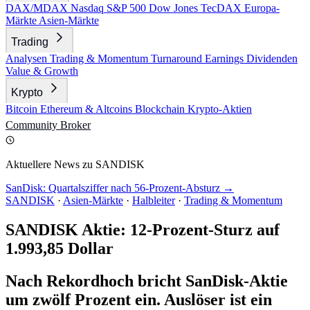
DAX/MDAX
Nasdaq
S&P 500
Dow Jones
TecDAX
Europa-
Märkte
Asien-Märkte
Trading
Analysen
Trading & Momentum
Turnaround
Earnings
Dividenden
Value & Growth
Krypto
Bitcoin
Ethereum & Altcoins
Blockchain
Krypto-Aktien
Community
Broker
Aktuellere News zu SANDISK
SanDisk: Quartalsziffer nach 56-Prozent-Absturz →
SANDISK
·
Asien-Märkte
·
Halbleiter
·
Trading & Momentum
SANDISK Aktie: 12-Prozent-Sturz auf
1.993,85 Dollar
Nach Rekordhoch bricht SanDisk-Aktie
um zwölf Prozent ein. Auslöser ist ein