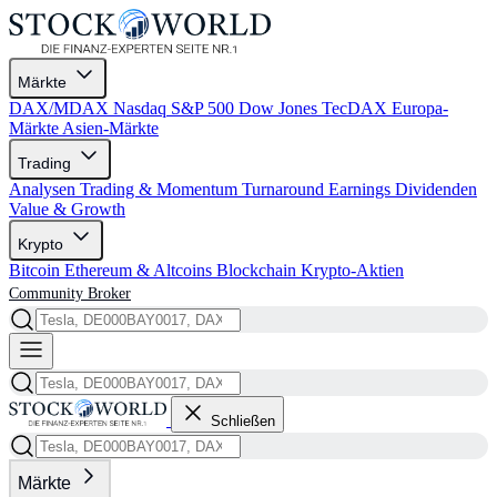
Märkte
DAX/MDAX
Nasdaq
S&P 500
Dow Jones
TecDAX
Europa-
Märkte
Asien-Märkte
Trading
Analysen
Trading & Momentum
Turnaround
Earnings
Dividenden
Value & Growth
Krypto
Bitcoin
Ethereum & Altcoins
Blockchain
Krypto-Aktien
Community
Broker
Schließen
Märkte