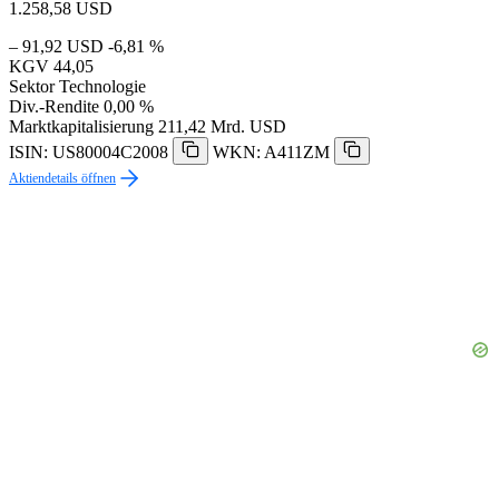
1.258,58
USD
– 91,92 USD
-6,81 %
KGV
44,05
Sektor
Technologie
Div.-Rendite
0,00 %
Marktkapitalisierung
211,42 Mrd. USD
ISIN: US80004C2008
WKN: A411ZM
Aktiendetails öffnen