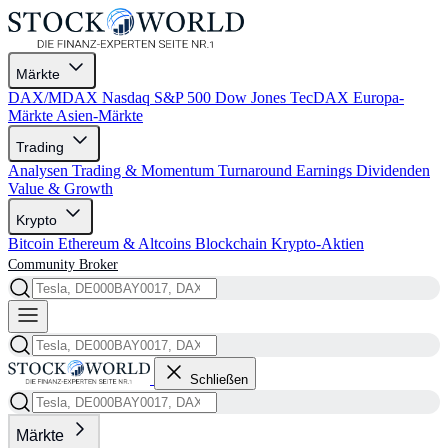
Märkte
DAX/MDAX
Nasdaq
S&P 500
Dow Jones
TecDAX
Europa-
Märkte
Asien-Märkte
Trading
Analysen
Trading & Momentum
Turnaround
Earnings
Dividenden
Value & Growth
Krypto
Bitcoin
Ethereum & Altcoins
Blockchain
Krypto-Aktien
Community
Broker
Schließen
Märkte