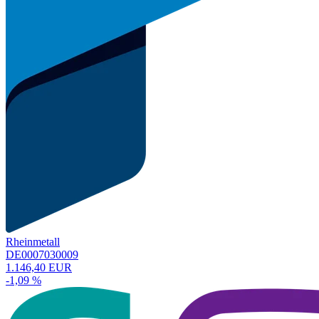
Rheinmetall
DE0007030009
1.146,40 EUR
-1,09 %