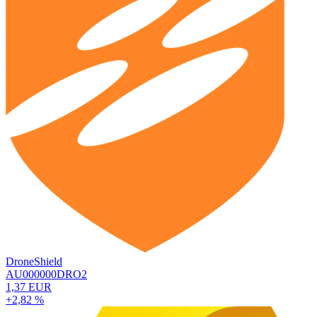
DroneShield
AU000000DRO2
1,37 EUR
+2,82 %