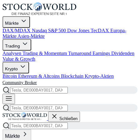
Märkte
DAX/MDAX
Nasdaq
S&P 500
Dow Jones
TecDAX
Europa-
Märkte
Asien-Märkte
Trading
Analysen
Trading & Momentum
Turnaround
Earnings
Dividenden
Value & Growth
Krypto
Bitcoin
Ethereum & Altcoins
Blockchain
Krypto-Aktien
Community
Broker
Schließen
Märkte