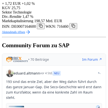
+ 1,72 EUR
+1,02 %
KGV
25,75
Sektor
Technologie
Div.-Rendite
1,47 %
Marktkapitalisierung
198,57 Mrd. EUR
ISIN: DE0007164600
WKN: 716460
Aktiendetails öffnen
Community Forum zu SAP