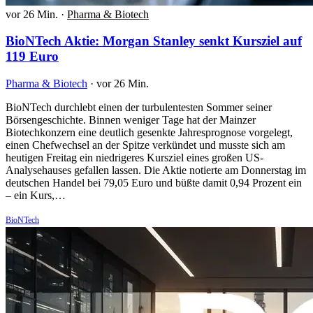
vor 26 Min.
·
Pharma & Biotech
BioNTech Aktie: Morgan Stanley senkt Kursziel auf
119 Euro
Pharma & Biotech
·
vor 26 Min.
BioNTech durchlebt einen der turbulentesten Sommer seiner
Börsengeschichte. Binnen weniger Tage hat der Mainzer
Biotechkonzern eine deutlich gesenkte Jahresprognose vorgelegt,
einen Chefwechsel an der Spitze verkündet und musste sich am
heutigen Freitag ein niedrigeres Kursziel eines großen US-
Analysehauses gefallen lassen. Die Aktie notierte am Donnerstag im
deutschen Handel bei 79,05 Euro und büßte damit 0,94 Prozent ein
– ein Kurs,…
BioNTech