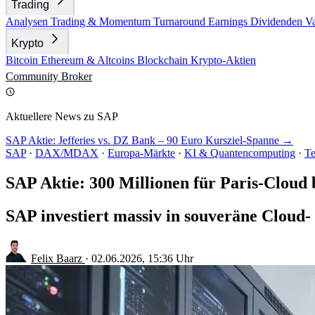
Trading
Analysen
Trading & Momentum
Turnaround
Earnings
Dividenden
V
Krypto
Bitcoin
Ethereum & Altcoins
Blockchain
Krypto-Aktien
Community
Broker
Aktuellere News zu SAP
SAP Aktie: Jefferies vs. DZ Bank – 90 Euro Kursziel-Spanne →
SAP
·
DAX/MDAX
·
Europa-Märkte
·
KI & Quantencomputing
·
Te
SAP Aktie: 300 Millionen für Paris-Cloud 
SAP investiert massiv in souveräne Cloud-
Felix Baarz
·
02.06.2026, 15:36 Uhr