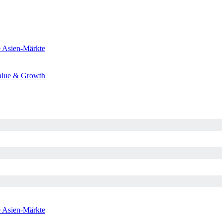
e
Asien-Märkte
alue & Growth
e
Asien-Märkte