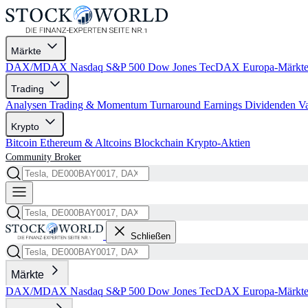
Märkte
DAX/MDAX
Nasdaq
S&P 500
Dow Jones
TecDAX
Europa-Märkt
Trading
Analysen
Trading & Momentum
Turnaround
Earnings
Dividenden
V
Krypto
Bitcoin
Ethereum & Altcoins
Blockchain
Krypto-Aktien
Community
Broker
Schließen
Märkte
DAX/MDAX
Nasdaq
S&P 500
Dow Jones
TecDAX
Europa-Märkt