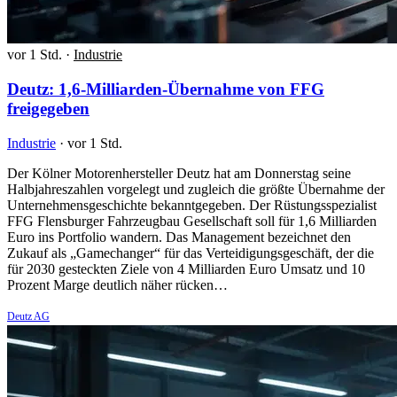
vor 1 Std.
·
Industrie
Deutz: 1,6-Milliarden-Übernahme von FFG
freigegeben
Industrie
·
vor 1 Std.
Der Kölner Motorenhersteller Deutz hat am Donnerstag seine
Halbjahreszahlen vorgelegt und zugleich die größte Übernahme der
Unternehmensgeschichte bekanntgegeben. Der Rüstungsspezialist
FFG Flensburger Fahrzeugbau Gesellschaft soll für 1,6 Milliarden
Euro ins Portfolio wandern. Das Management bezeichnet den
Zukauf als „Gamechanger“ für das Verteidigungsgeschäft, der die
für 2030 gesteckten Ziele von 4 Milliarden Euro Umsatz und 10
Prozent Marge deutlich näher rücken…
Deutz AG