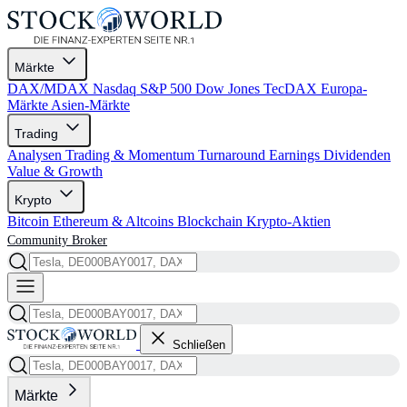
Märkte
DAX/MDAX
Nasdaq
S&P 500
Dow Jones
TecDAX
Europa-
Märkte
Asien-Märkte
Trading
Analysen
Trading & Momentum
Turnaround
Earnings
Dividenden
Value & Growth
Krypto
Bitcoin
Ethereum & Altcoins
Blockchain
Krypto-Aktien
Community
Broker
Schließen
Märkte