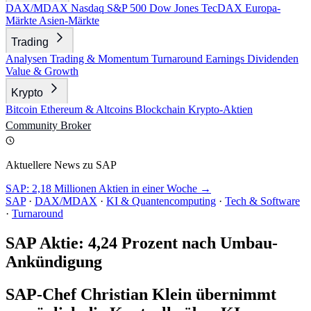
DAX/MDAX
Nasdaq
S&P 500
Dow Jones
TecDAX
Europa-
Märkte
Asien-Märkte
Trading
Analysen
Trading & Momentum
Turnaround
Earnings
Dividenden
Value & Growth
Krypto
Bitcoin
Ethereum & Altcoins
Blockchain
Krypto-Aktien
Community
Broker
Aktuellere News zu SAP
SAP: 2,18 Millionen Aktien in einer Woche →
SAP
·
DAX/MDAX
·
KI & Quantencomputing
·
Tech & Software
·
Turnaround
SAP Aktie: 4,24 Prozent nach Umbau-
Ankündigung
SAP-Chef Christian Klein übernimmt