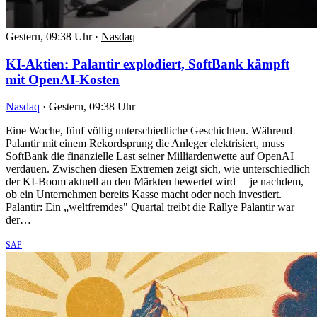
Gestern, 09:38 Uhr
·
Nasdaq
KI-Aktien: Palantir explodiert, SoftBank kämpft
mit OpenAI-Kosten
Nasdaq
·
Gestern, 09:38 Uhr
Eine Woche, fünf völlig unterschiedliche Geschichten. Während
Palantir mit einem Rekordsprung die Anleger elektrisiert, muss
SoftBank die finanzielle Last seiner Milliardenwette auf OpenAI
verdauen. Zwischen diesen Extremen zeigt sich, wie unterschiedlich
der KI-Boom aktuell an den Märkten bewertet wird— je nachdem,
ob ein Unternehmen bereits Kasse macht oder noch investiert.
Palantir: Ein „weltfremdes" Quartal treibt die Rallye Palantir war
der…
SAP