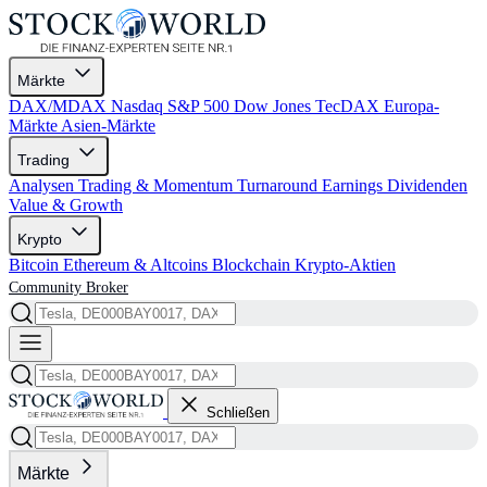
Märkte
DAX/MDAX
Nasdaq
S&P 500
Dow Jones
TecDAX
Europa-
Märkte
Asien-Märkte
Trading
Analysen
Trading & Momentum
Turnaround
Earnings
Dividenden
Value & Growth
Krypto
Bitcoin
Ethereum & Altcoins
Blockchain
Krypto-Aktien
Community
Broker
Schließen
Märkte