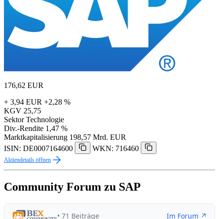
176,62
EUR
+ 3,94 EUR
+2,28 %
KGV
25,75
Sektor
Technologie
Div.-Rendite
1,47 %
Marktkapitalisierung
198,57 Mrd. EUR
ISIN: DE0007164600
WKN: 716460
Aktiendetails öffnen
Community Forum zu SAP