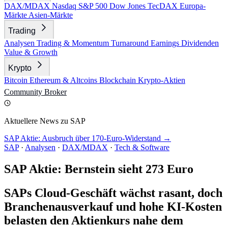
DAX/MDAX
Nasdaq
S&P 500
Dow Jones
TecDAX
Europa-
Märkte
Asien-Märkte
Trading
Analysen
Trading & Momentum
Turnaround
Earnings
Dividenden
Value & Growth
Krypto
Bitcoin
Ethereum & Altcoins
Blockchain
Krypto-Aktien
Community
Broker
Aktuellere News zu SAP
SAP Aktie: Ausbruch über 170-Euro-Widerstand →
SAP
·
Analysen
·
DAX/MDAX
·
Tech & Software
SAP Aktie: Bernstein sieht 273 Euro
SAPs Cloud-Geschäft wächst rasant, doch
Branchenausverkauf und hohe KI-Kosten
belasten den Aktienkurs nahe dem