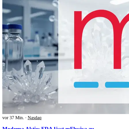
vor 37 Min.
·
Nasdaq
Moderna Aktie: FDA lässt mFlusiva zu