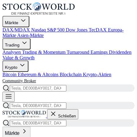
Märkte
DAX/MDAX
Nasdaq
S&P 500
Dow Jones
TecDAX
Europa-
Märkte
Asien-Märkte
Trading
Analysen
Trading & Momentum
Turnaround
Earnings
Dividenden
Value & Growth
Krypto
Bitcoin
Ethereum & Altcoins
Blockchain
Krypto-Aktien
Community
Broker
Schließen
Märkte