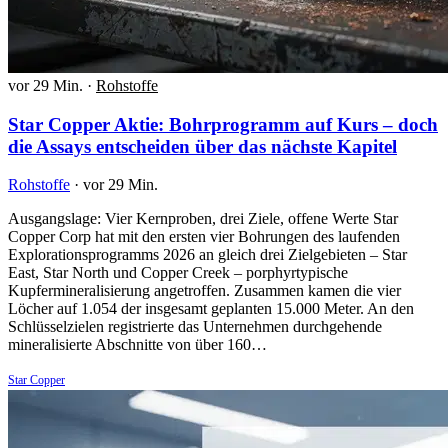
vor 29 Min.
·
Rohstoffe
Star Copper Aktie: Bohrprogramm auf Kurs – doch
die Assays entscheiden über das nächste Kapitel
Rohstoffe
·
vor 29 Min.
Ausgangslage: Vier Kernproben, drei Ziele, offene Werte Star
Copper Corp hat mit den ersten vier Bohrungen des laufenden
Explorationsprogramms 2026 an gleich drei Zielgebieten – Star
East, Star North und Copper Creek – porphyrtypische
Kupfermineralisierung angetroffen. Zusammen kamen die vier
Löcher auf 1.054 der insgesamt geplanten 15.000 Meter. An den
Schlüsselzielen registrierte das Unternehmen durchgehende
mineralisierte Abschnitte von über 160…
Star Copper