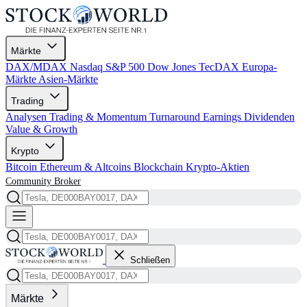
Märkte
DAX/MDAX
Nasdaq
S&P 500
Dow Jones
TecDAX
Europa-
Märkte
Asien-Märkte
Trading
Analysen
Trading & Momentum
Turnaround
Earnings
Dividenden
Value & Growth
Krypto
Bitcoin
Ethereum & Altcoins
Blockchain
Krypto-Aktien
Community
Broker
Schließen
Märkte