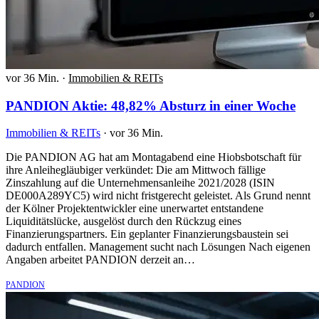
vor 36 Min.
·
Immobilien & REITs
PANDION Aktie: 48,82% Absturz in einer Woche
Immobilien & REITs
·
vor 36 Min.
Die PANDION AG hat am Montagabend eine Hiobsbotschaft für
ihre Anleihegläubiger verkündet: Die am Mittwoch fällige
Zinszahlung auf die Unternehmensanleihe 2021/2028 (ISIN
DE000A289YC5) wird nicht fristgerecht geleistet. Als Grund nennt
der Kölner Projektentwickler eine unerwartet entstandene
Liquiditätslücke, ausgelöst durch den Rückzug eines
Finanzierungspartners. Ein geplanter Finanzierungsbaustein sei
dadurch entfallen. Management sucht nach Lösungen Nach eigenen
Angaben arbeitet PANDION derzeit an…
PANDION