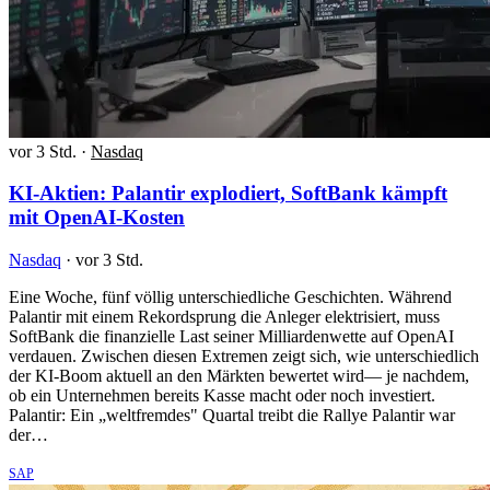
vor 3 Std.
·
Nasdaq
KI-Aktien: Palantir explodiert, SoftBank kämpft
mit OpenAI-Kosten
Nasdaq
·
vor 3 Std.
Eine Woche, fünf völlig unterschiedliche Geschichten. Während
Palantir mit einem Rekordsprung die Anleger elektrisiert, muss
SoftBank die finanzielle Last seiner Milliardenwette auf OpenAI
verdauen. Zwischen diesen Extremen zeigt sich, wie unterschiedlich
der KI-Boom aktuell an den Märkten bewertet wird— je nachdem,
ob ein Unternehmen bereits Kasse macht oder noch investiert.
Palantir: Ein „weltfremdes" Quartal treibt die Rallye Palantir war
der…
SAP