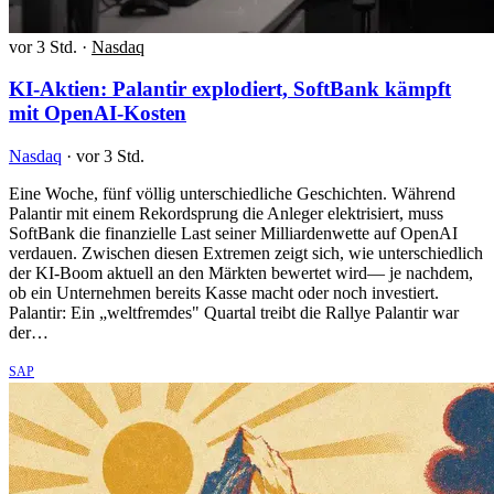
vor 3 Std.
·
Nasdaq
KI-Aktien: Palantir explodiert, SoftBank kämpft
mit OpenAI-Kosten
Nasdaq
·
vor 3 Std.
Eine Woche, fünf völlig unterschiedliche Geschichten. Während
Palantir mit einem Rekordsprung die Anleger elektrisiert, muss
SoftBank die finanzielle Last seiner Milliardenwette auf OpenAI
verdauen. Zwischen diesen Extremen zeigt sich, wie unterschiedlich
der KI-Boom aktuell an den Märkten bewertet wird— je nachdem,
ob ein Unternehmen bereits Kasse macht oder noch investiert.
Palantir: Ein „weltfremdes" Quartal treibt die Rallye Palantir war
der…
SAP