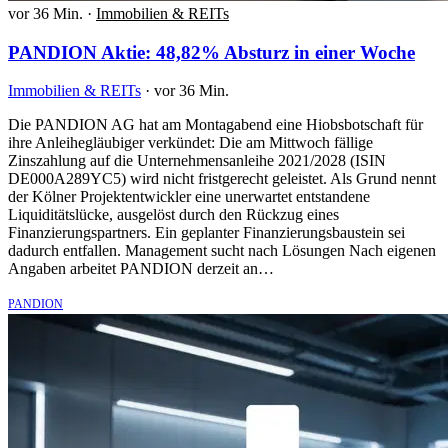
vor 36 Min.
·
Immobilien & REITs
PANDION Aktie: 48,82% Absturz in einer Woche
Immobilien & REITs
·
vor 36 Min.
Die PANDION AG hat am Montagabend eine Hiobsbotschaft für
ihre Anleihegläubiger verkündet: Die am Mittwoch fällige
Zinszahlung auf die Unternehmensanleihe 2021/2028 (ISIN
DE000A289YC5) wird nicht fristgerecht geleistet. Als Grund nennt
der Kölner Projektentwickler eine unerwartet entstandene
Liquiditätslücke, ausgelöst durch den Rückzug eines
Finanzierungspartners. Ein geplanter Finanzierungsbaustein sei
dadurch entfallen. Management sucht nach Lösungen Nach eigenen
Angaben arbeitet PANDION derzeit an…
PANDION