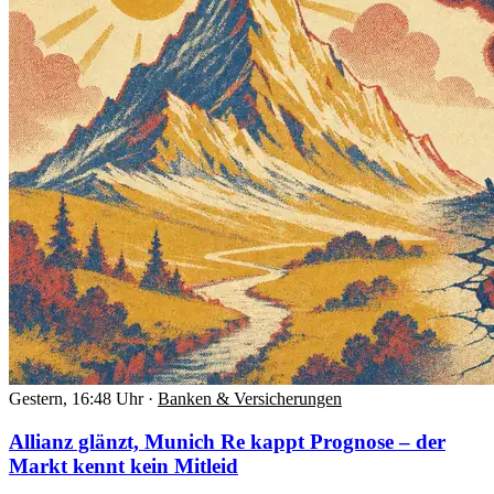
Gestern, 16:48 Uhr
·
Banken & Versicherungen
Allianz glänzt, Munich Re kappt Prognose – der
Markt kennt kein Mitleid