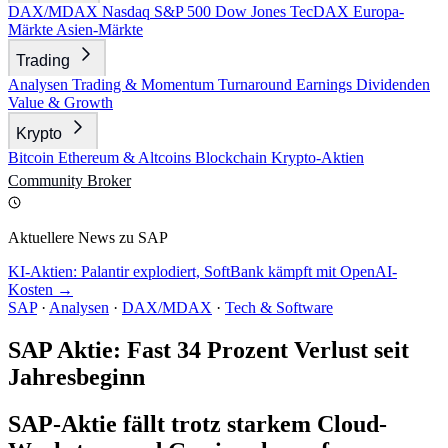
DAX/MDAX
Nasdaq
S&P 500
Dow Jones
TecDAX
Europa-
Märkte
Asien-Märkte
Trading
Analysen
Trading & Momentum
Turnaround
Earnings
Dividenden
Value & Growth
Krypto
Bitcoin
Ethereum & Altcoins
Blockchain
Krypto-Aktien
Community
Broker
Aktuellere News zu SAP
KI-Aktien: Palantir explodiert, SoftBank kämpft mit OpenAI-
Kosten →
SAP
·
Analysen
·
DAX/MDAX
·
Tech & Software
SAP Aktie: Fast 34 Prozent Verlust seit
Jahresbeginn
SAP-Aktie fällt trotz starkem Cloud-