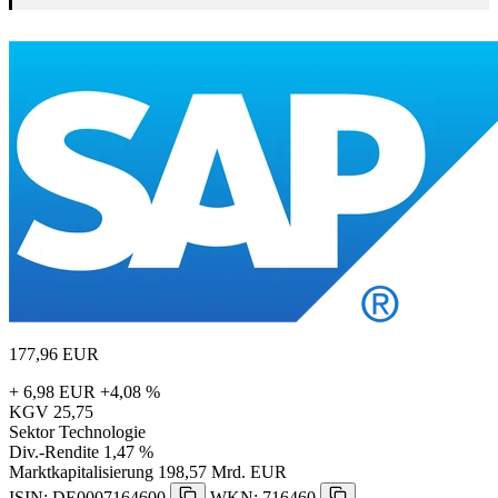
177,96
EUR
+ 6,98 EUR
+4,08 %
KGV
25,75
Sektor
Technologie
Div.-Rendite
1,47 %
Marktkapitalisierung
198,57 Mrd. EUR
ISIN: DE0007164600
WKN: 716460