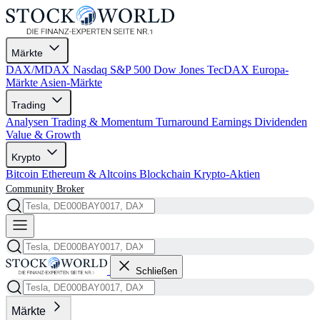
Märkte
DAX/MDAX
Nasdaq
S&P 500
Dow Jones
TecDAX
Europa-
Märkte
Asien-Märkte
Trading
Analysen
Trading & Momentum
Turnaround
Earnings
Dividenden
Value & Growth
Krypto
Bitcoin
Ethereum & Altcoins
Blockchain
Krypto-Aktien
Community
Broker
Schließen
Märkte