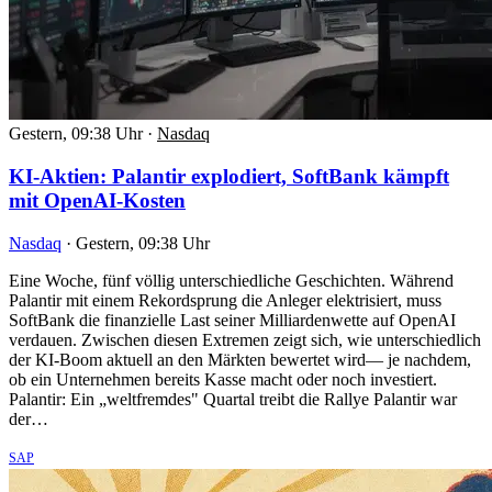
Gestern, 09:38 Uhr
·
Nasdaq
KI-Aktien: Palantir explodiert, SoftBank kämpft
mit OpenAI-Kosten
Nasdaq
·
Gestern, 09:38 Uhr
Eine Woche, fünf völlig unterschiedliche Geschichten. Während
Palantir mit einem Rekordsprung die Anleger elektrisiert, muss
SoftBank die finanzielle Last seiner Milliardenwette auf OpenAI
verdauen. Zwischen diesen Extremen zeigt sich, wie unterschiedlich
der KI-Boom aktuell an den Märkten bewertet wird— je nachdem,
ob ein Unternehmen bereits Kasse macht oder noch investiert.
Palantir: Ein „weltfremdes" Quartal treibt die Rallye Palantir war
der…
SAP