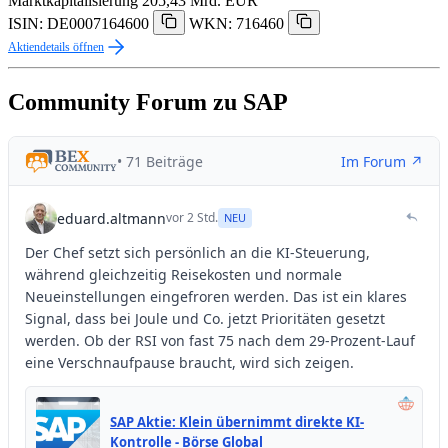
Marktkapitalisierung
205,43 Mrd. EUR
ISIN: DE0007164600
WKN: 716460
Aktiendetails öffnen
Community Forum zu SAP