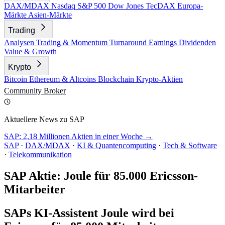
DAX/MDAX
Nasdaq
S&P 500
Dow Jones
TecDAX
Europa-
Märkte
Asien-Märkte
Trading
Analysen
Trading & Momentum
Turnaround
Earnings
Dividenden
Value & Growth
Krypto
Bitcoin
Ethereum & Altcoins
Blockchain
Krypto-Aktien
Community
Broker
Aktuellere News zu SAP
SAP: 2,18 Millionen Aktien in einer Woche →
SAP
·
DAX/MDAX
·
KI & Quantencomputing
·
Tech & Software
·
Telekommunikation
SAP Aktie: Joule für 85.000 Ericsson-
Mitarbeiter
SAPs KI-Assistent Joule wird bei