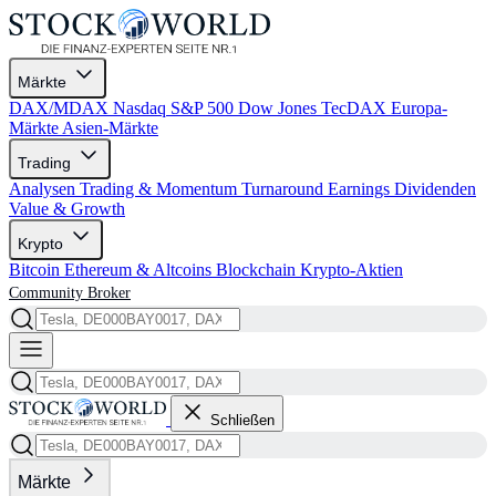
Märkte
DAX/MDAX
Nasdaq
S&P 500
Dow Jones
TecDAX
Europa-
Märkte
Asien-Märkte
Trading
Analysen
Trading & Momentum
Turnaround
Earnings
Dividenden
Value & Growth
Krypto
Bitcoin
Ethereum & Altcoins
Blockchain
Krypto-Aktien
Community
Broker
Schließen
Märkte