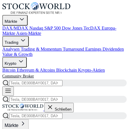
Märkte
DAX/MDAX
Nasdaq
S&P 500
Dow Jones
TecDAX
Europa-
Märkte
Asien-Märkte
Trading
Analysen
Trading & Momentum
Turnaround
Earnings
Dividenden
Value & Growth
Krypto
Bitcoin
Ethereum & Altcoins
Blockchain
Krypto-Aktien
Community
Broker
Schließen
Märkte