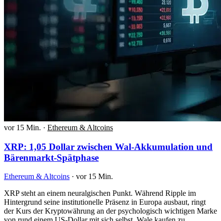
vor 15 Min.
·
Ethereum & Altcoins
XRP: 1,05 Dollar zwischen Wal-Akkumulation und
Bärenmarkt-Spätphase
Ethereum & Altcoins
·
vor 15 Min.
XRP steht an einem neuralgischen Punkt. Während Ripple im
Hintergrund seine institutionelle Präsenz in Europa ausbaut, ringt
der Kurs der Kryptowährung an der psychologisch wichtigen Marke
von rund einem US-Dollar mit sich selbst. Wale kaufen zu,