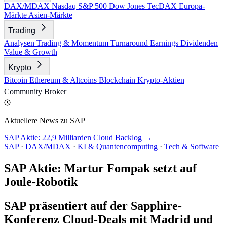
DAX/MDAX
Nasdaq
S&P 500
Dow Jones
TecDAX
Europa-
Märkte
Asien-Märkte
Trading
Analysen
Trading & Momentum
Turnaround
Earnings
Dividenden
Value & Growth
Krypto
Bitcoin
Ethereum & Altcoins
Blockchain
Krypto-Aktien
Community
Broker
Aktuellere News zu SAP
SAP Aktie: 22,9 Milliarden Cloud Backlog →
SAP
·
DAX/MDAX
·
KI & Quantencomputing
·
Tech & Software
SAP Aktie: Martur Fompak setzt auf
Joule-Robotik
SAP präsentiert auf der Sapphire-
Konferenz Cloud-Deals mit Madrid und