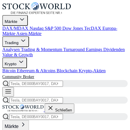
Märkte
DAX/MDAX
Nasdaq
S&P 500
Dow Jones
TecDAX
Europa-
Märkte
Asien-Märkte
Trading
Analysen
Trading & Momentum
Turnaround
Earnings
Dividenden
Value & Growth
Krypto
Bitcoin
Ethereum & Altcoins
Blockchain
Krypto-Aktien
Community
Broker
Schließen
Märkte