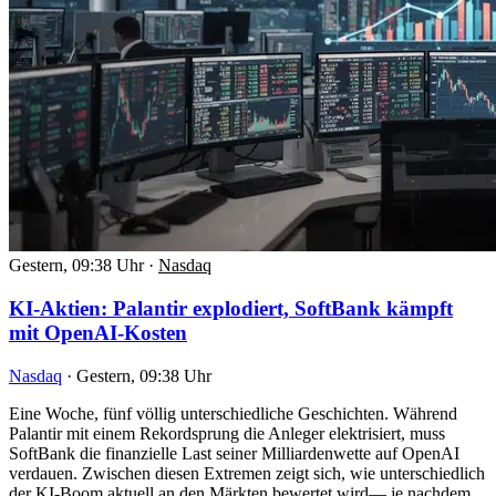
Gestern, 09:38 Uhr
·
Nasdaq
KI-Aktien: Palantir explodiert, SoftBank kämpft
mit OpenAI-Kosten
Nasdaq
·
Gestern, 09:38 Uhr
Eine Woche, fünf völlig unterschiedliche Geschichten. Während
Palantir mit einem Rekordsprung die Anleger elektrisiert, muss
SoftBank die finanzielle Last seiner Milliardenwette auf OpenAI
verdauen. Zwischen diesen Extremen zeigt sich, wie unterschiedlich
der KI-Boom aktuell an den Märkten bewertet wird— je nachdem,