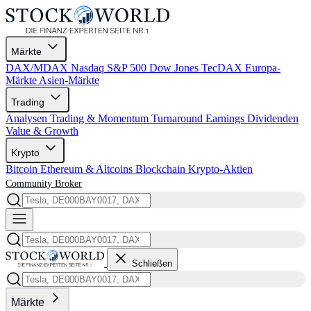
Märkte
DAX/MDAX
Nasdaq
S&P 500
Dow Jones
TecDAX
Europa-
Märkte
Asien-Märkte
Trading
Analysen
Trading & Momentum
Turnaround
Earnings
Dividenden
Value & Growth
Krypto
Bitcoin
Ethereum & Altcoins
Blockchain
Krypto-Aktien
Community
Broker
Schließen
Märkte