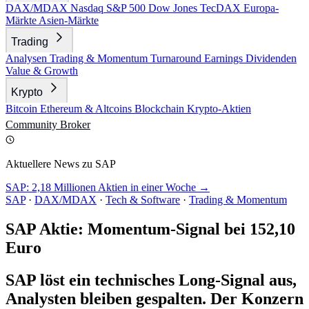
DAX/MDAX
Nasdaq
S&P 500
Dow Jones
TecDAX
Europa-
Märkte
Asien-Märkte
Trading
Analysen
Trading & Momentum
Turnaround
Earnings
Dividenden
Value & Growth
Krypto
Bitcoin
Ethereum & Altcoins
Blockchain
Krypto-Aktien
Community
Broker
Aktuellere News zu SAP
SAP: 2,18 Millionen Aktien in einer Woche →
SAP
·
DAX/MDAX
·
Tech & Software
·
Trading & Momentum
SAP Aktie: Momentum-Signal bei 152,10
Euro
SAP löst ein technisches Long-Signal aus,
Analysten bleiben gespalten. Der Konzern