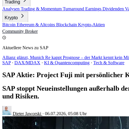
Trading
Analysen
Trading & Momentum
Turnaround
Earnings
Dividenden
V
Krypto
Bitcoin
Ethereum & Altcoins
Blockchain
Krypto-Aktien
Community
Broker
Aktuellere News zu SAP
Allianz glänzt, Munich Re kappt Prognose – der Markt kennt kein Mi
SAP
·
DAX/MDAX
·
KI & Quantencomputing
·
Tech & Software
SAP Aktie: Project Fuji mit persönlicher 
SAP stoppt Neueinstellungen außerhalb der
und Risiken.
Dieter Jaworski
·
06.07.2026, 05:08 Uhr