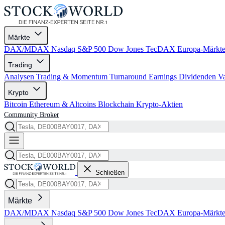
Märkte
DAX/MDAX
Nasdaq
S&P 500
Dow Jones
TecDAX
Europa-Märkt
Trading
Analysen
Trading & Momentum
Turnaround
Earnings
Dividenden
V
Krypto
Bitcoin
Ethereum & Altcoins
Blockchain
Krypto-Aktien
Community
Broker
Schließen
Märkte
DAX/MDAX
Nasdaq
S&P 500
Dow Jones
TecDAX
Europa-Märkt