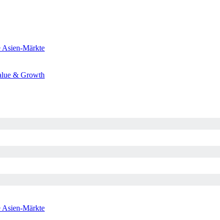
e
Asien-Märkte
alue & Growth
e
Asien-Märkte