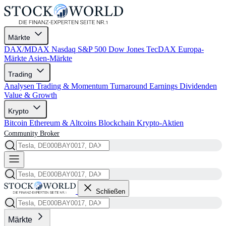
Märkte
DAX/MDAX
Nasdaq
S&P 500
Dow Jones
TecDAX
Europa-
Märkte
Asien-Märkte
Trading
Analysen
Trading & Momentum
Turnaround
Earnings
Dividenden
Value & Growth
Krypto
Bitcoin
Ethereum & Altcoins
Blockchain
Krypto-Aktien
Community
Broker
Schließen
Märkte