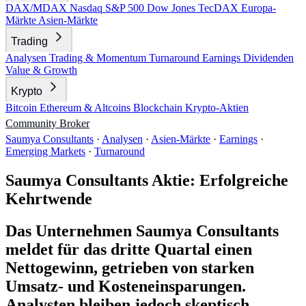
DAX/MDAX
Nasdaq
S&P 500
Dow Jones
TecDAX
Europa-
Märkte
Asien-Märkte
Trading
Analysen
Trading & Momentum
Turnaround
Earnings
Dividenden
Value & Growth
Krypto
Bitcoin
Ethereum & Altcoins
Blockchain
Krypto-Aktien
Community
Broker
Saumya Consultants
·
Analysen
·
Asien-Märkte
·
Earnings
·
Emerging Markets
·
Turnaround
Saumya Consultants Aktie: Erfolgreiche
Kehrtwende
Das Unternehmen Saumya Consultants
meldet für das dritte Quartal einen
Nettogewinn, getrieben von starken
Umsatz- und Kosteneinsparungen.
Analysten bleiben jedoch skeptisch