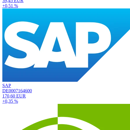
39,45 EUR
+0,51 %
SAP
DE0007164600
170,60 EUR
+0,35 %