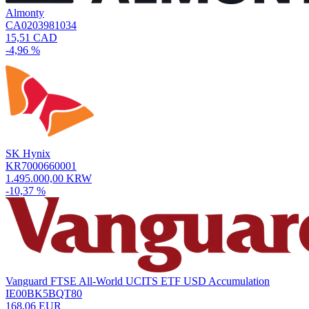
Almonty
CA0203981034
15,51 CAD
-4,96 %
SK Hynix
KR7000660001
1.495.000,00 KRW
-10,37 %
Vanguard FTSE All-World UCITS ETF USD Accumulation
IE00BK5BQT80
168,06 EUR