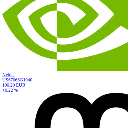
Nvidia
US67066G1040
190,20 EUR
+0,22 %