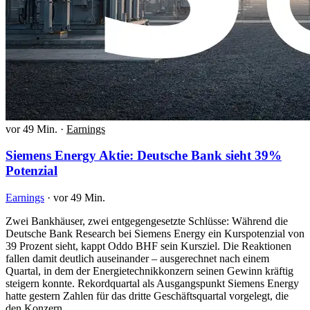
vor 49 Min.
·
Earnings
Siemens Energy Aktie: Deutsche Bank sieht 39%
Potenzial
Earnings
·
vor 49 Min.
Zwei Bankhäuser, zwei entgegengesetzte Schlüsse: Während die
Deutsche Bank Research bei Siemens Energy ein Kurspotenzial von
39 Prozent sieht, kappt Oddo BHF sein Kursziel. Die Reaktionen
fallen damit deutlich auseinander – ausgerechnet nach einem
Quartal, in dem der Energietechnikkonzern seinen Gewinn kräftig
steigern konnte. Rekordquartal als Ausgangspunkt Siemens Energy
hatte gestern Zahlen für das dritte Geschäftsquartal vorgelegt, die
den Konzern…