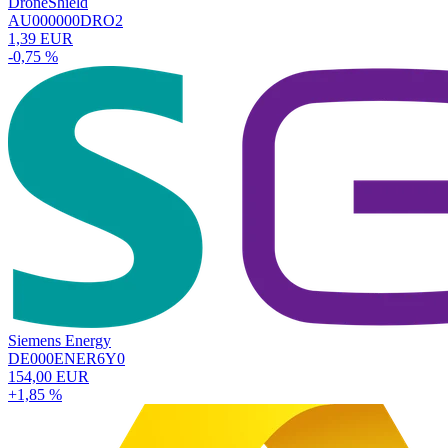
DroneShield
AU000000DRO2
1,39 EUR
-0,75 %
Siemens Energy
DE000ENER6Y0
154,00 EUR
+1,85 %