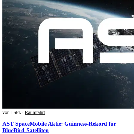
vor 1 Std.
·
Raumfahrt
AST SpaceMobile Aktie: Guinness-Rekord für
BlueBird-Satelliten