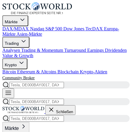
Märkte
DAX/MDAX
Nasdaq
S&P 500
Dow Jones
TecDAX
Europa-
Märkte
Asien-Märkte
Trading
Analysen
Trading & Momentum
Turnaround
Earnings
Dividenden
Value & Growth
Krypto
Bitcoin
Ethereum & Altcoins
Blockchain
Krypto-Aktien
Community
Broker
Schließen
Märkte