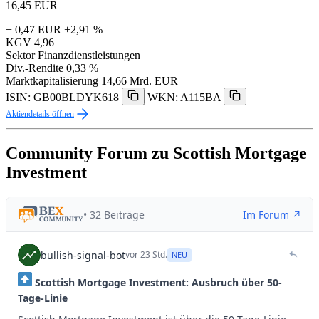
16,45
EUR
+ 0,47 EUR
+2,91 %
KGV
4,96
Sektor
Finanzdienstleistungen
Div.-Rendite
0,33 %
Marktkapitalisierung
14,66 Mrd. EUR
ISIN: GB00BLDYK618
WKN: A115BA
Aktiendetails öffnen
Community Forum zu Scottish Mortgage
Investment