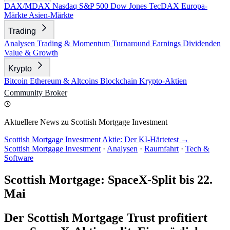
DAX/MDAX
Nasdaq
S&P 500
Dow Jones
TecDAX
Europa-
Märkte
Asien-Märkte
Trading
Analysen
Trading & Momentum
Turnaround
Earnings
Dividenden
Value & Growth
Krypto
Bitcoin
Ethereum & Altcoins
Blockchain
Krypto-Aktien
Community
Broker
Aktuellere News zu Scottish Mortgage Investment
Scottish Mortgage Investment Aktie: Der KI-Härtetest →
Scottish Mortgage Investment
·
Analysen
·
Raumfahrt
·
Tech &
Software
Scottish Mortgage: SpaceX-Split bis 22.
Mai
Der Scottish Mortgage Trust profitiert