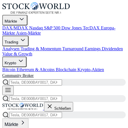
Märkte
DAX/MDAX
Nasdaq
S&P 500
Dow Jones
TecDAX
Europa-
Märkte
Asien-Märkte
Trading
Analysen
Trading & Momentum
Turnaround
Earnings
Dividenden
Value & Growth
Krypto
Bitcoin
Ethereum & Altcoins
Blockchain
Krypto-Aktien
Community
Broker
Schließen
Märkte