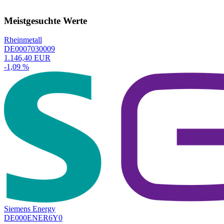
Meistgesuchte Werte
Rheinmetall
DE0007030009
1.146,40 EUR
-1,09 %
Siemens Energy
DE000ENER6Y0