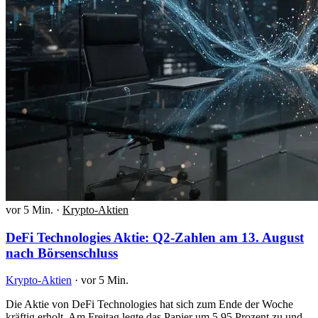
vor 5 Min.
·
Krypto-Aktien
DeFi Technologies Aktie: Q2-Zahlen am 13. August
nach Börsenschluss
Krypto-Aktien
·
vor 5 Min.
Die Aktie von DeFi Technologies hat sich zum Ende der Woche
kräftig erholt. Am Freitag legte das Papier um 5,95 Prozent zu und