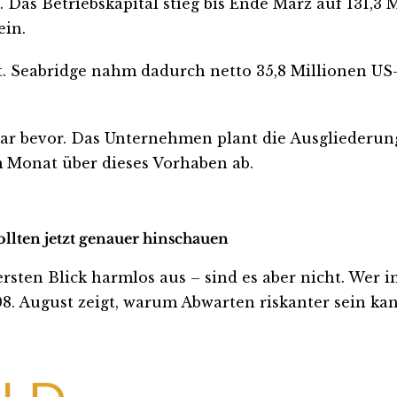
t. Das Betriebskapital stieg bis Ende März auf 131
ein.
. Seabridge nahm dadurch netto 35,8 Millionen US-D
lbar bevor. Das Unternehmen plant die Ausgliederun
 Monat über dieses Vorhaben ab.
ollten jetzt genauer hinschauen
en Blick harmlos aus – sind es aber nicht. Wer inve
. August zeigt, warum Abwarten riskanter sein kann