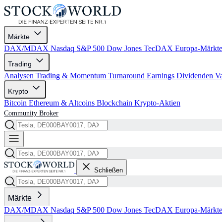
Märkte
DAX/MDAX
Nasdaq
S&P 500
Dow Jones
TecDAX
Europa-Märkt
Trading
Analysen
Trading & Momentum
Turnaround
Earnings
Dividenden
V
Krypto
Bitcoin
Ethereum & Altcoins
Blockchain
Krypto-Aktien
Community
Broker
Schließen
Märkte
DAX/MDAX
Nasdaq
S&P 500
Dow Jones
TecDAX
Europa-Märkt