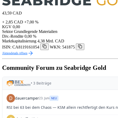
43,59
CAD
+ 2,85 CAD
+7,00 %
KGV
0,00
Sektor
Grundlegende Materialien
Div.-Rendite
0,00 %
Marktkapitalisierung
4,38 Mrd. CAD
ISIN: CA8119161054
WKN: 541875
Aktiendetails öffnen
Community Forum zu Seabridge Gold