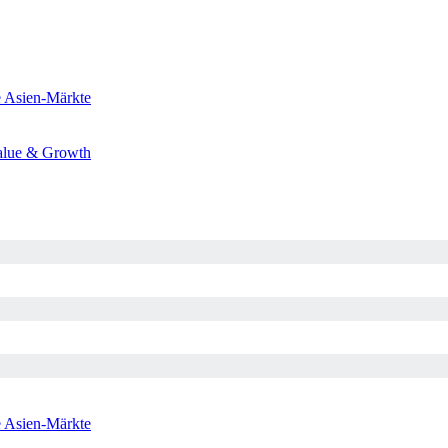
e
Asien-Märkte
alue & Growth
e
Asien-Märkte