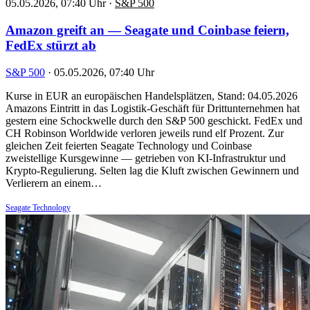
05.05.2026, 07:40 Uhr
·
S&P 500
Amazon greift an — Seagate und Coinbase feiern,
FedEx stürzt ab
S&P 500
·
05.05.2026, 07:40 Uhr
Kurse in EUR an europäischen Handelsplätzen, Stand: 04.05.2026
Amazons Eintritt in das Logistik-Geschäft für Drittunternehmen hat
gestern eine Schockwelle durch den S&P 500 geschickt. FedEx und
CH Robinson Worldwide verloren jeweils rund elf Prozent. Zur
gleichen Zeit feierten Seagate Technology und Coinbase
zweistellige Kursgewinne — getrieben von KI-Infrastruktur und
Krypto-Regulierung. Selten lag die Kluft zwischen Gewinnern und
Verlierern an einem…
Seagate Technology