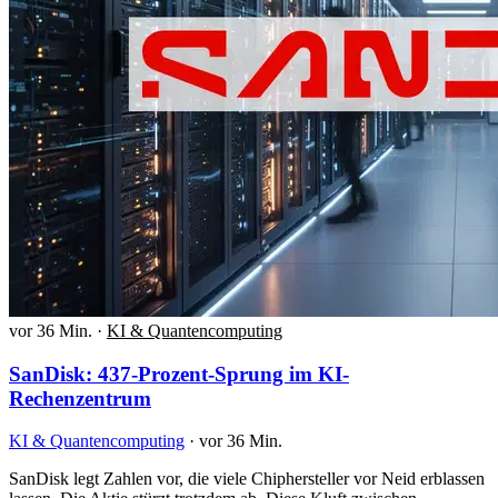
vor 36 Min.
·
KI & Quantencomputing
SanDisk: 437-Prozent-Sprung im KI-
Rechenzentrum
KI & Quantencomputing
·
vor 36 Min.
SanDisk legt Zahlen vor, die viele Chiphersteller vor Neid erblassen