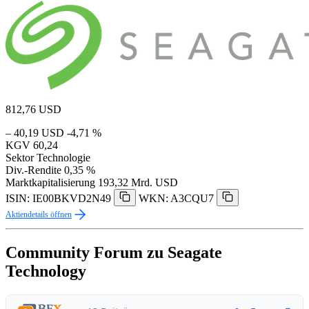
812,76
USD
– 40,19 USD
-4,71 %
KGV
60,24
Sektor
Technologie
Div.-Rendite
0,35 %
Marktkapitalisierung
193,32 Mrd. USD
ISIN: IE00BKVD2N49
WKN: A3CQU7
Aktiendetails öffnen
Community Forum zu Seagate
Technology