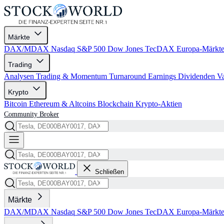
Märkte
DAX/MDAX
Nasdaq
S&P 500
Dow Jones
TecDAX
Europa-Märkt
Trading
Analysen
Trading & Momentum
Turnaround
Earnings
Dividenden
V
Krypto
Bitcoin
Ethereum & Altcoins
Blockchain
Krypto-Aktien
Community
Broker
Schließen
Märkte
DAX/MDAX
Nasdaq
S&P 500
Dow Jones
TecDAX
Europa-Märkt