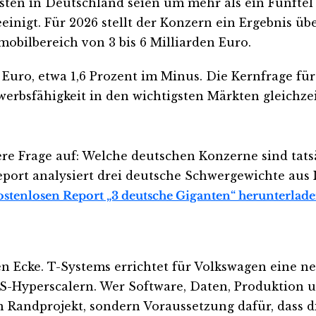
sten in Deutschland seien um mehr als ein Fünftel
inigt. Für 2026 stellt der Konzern ein Ergebnis übe
obilbereich von 3 bis 6 Milliarden Euro.
Euro, etwa 1,6 Prozent im Minus. Die Kernfrage für
erbsfähigkeit in den wichtigsten Märkten gleichzei
ere Frage auf: Welche deutschen Konzerne sind tat
Report analysiert drei deutsche Schwergewichte au
kostenlosen Report „3 deutsche Giganten“ herunterlad
n Ecke. T-Systems errichtet für Volkswagen eine ne
US-Hyperscalern. Wer Software, Daten, Produktion 
ein Randprojekt, sondern Voraussetzung dafür, dass