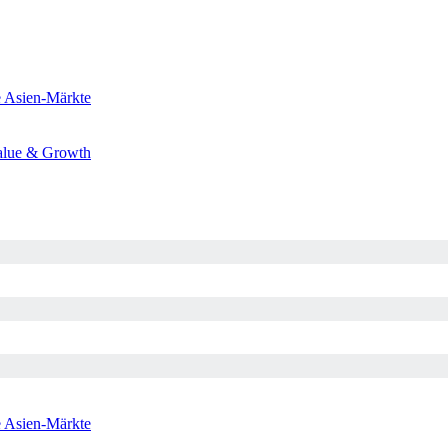
e
Asien-Märkte
alue & Growth
e
Asien-Märkte