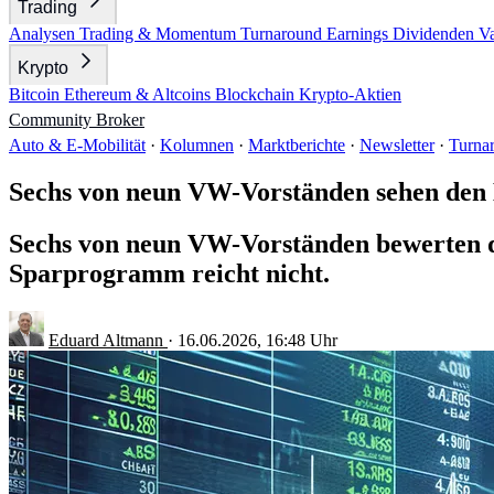
Trading
Analysen
Trading & Momentum
Turnaround
Earnings
Dividenden
V
Krypto
Bitcoin
Ethereum & Altcoins
Blockchain
Krypto-Aktien
Community
Broker
Auto & E-Mobilität
·
Kolumnen
·
Marktberichte
·
Newsletter
·
Turna
Sechs von neun VW-Vorständen sehen den 
Sechs von neun VW-Vorständen bewerten de
Sparprogramm reicht nicht.
Eduard Altmann
·
16.06.2026, 16:48 Uhr