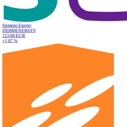
Siemens Energy
DE000ENER6Y0
153,68 EUR
+1,87 %