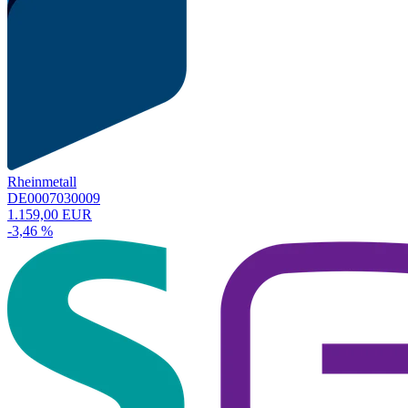
Rheinmetall
DE0007030009
1.159,00 EUR
-3,46 %