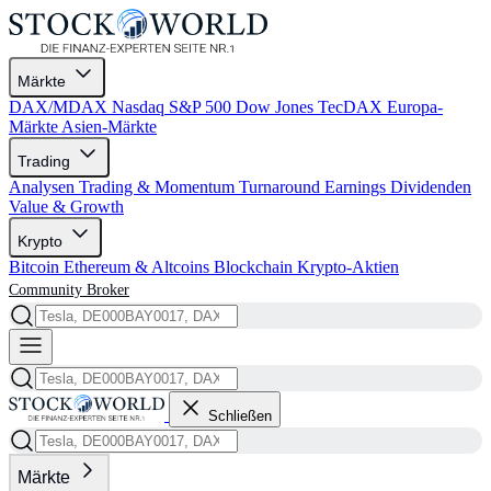
Märkte
DAX/MDAX
Nasdaq
S&P 500
Dow Jones
TecDAX
Europa-
Märkte
Asien-Märkte
Trading
Analysen
Trading & Momentum
Turnaround
Earnings
Dividenden
Value & Growth
Krypto
Bitcoin
Ethereum & Altcoins
Blockchain
Krypto-Aktien
Community
Broker
Schließen
Märkte