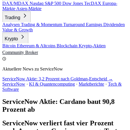
DAX/MDAX
Nasdaq
S&P 500
Dow Jones
TecDAX
Europa-
Märkte
Asien-Märkte
Trading
Analysen
Trading & Momentum
Turnaround
Earnings
Dividenden
Value & Growth
Krypto
Bitcoin
Ethereum & Altcoins
Blockchain
Krypto-Aktien
Community
Broker
Aktuellere News zu ServiceNow
ServiceNow Aktie: 3,2 Prozent nach Goldman-Entscheid →
ServiceNow
·
KI & Quantencomputing
·
Marktberichte
·
Tech &
Software
ServiceNow Aktie: Cardano baut 90,8
Prozent ab
ServiceNow verliert fast vier Prozent