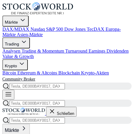
Märkte
DAX/MDAX
Nasdaq
S&P 500
Dow Jones
TecDAX
Europa-
Märkte
Asien-Märkte
Trading
Analysen
Trading & Momentum
Turnaround
Earnings
Dividenden
Value & Growth
Krypto
Bitcoin
Ethereum & Altcoins
Blockchain
Krypto-Aktien
Community
Broker
Schließen
Märkte