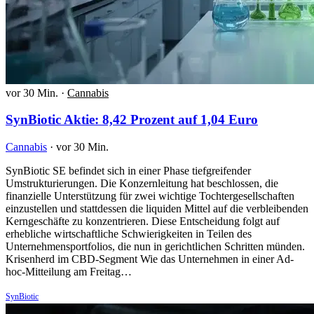
vor 30 Min.
·
Cannabis
SynBiotic Aktie: 8,42 Prozent auf 1,04 Euro
Cannabis
·
vor 30 Min.
SynBiotic SE befindet sich in einer Phase tiefgreifender
Umstrukturierungen. Die Konzernleitung hat beschlossen, die
finanzielle Unterstützung für zwei wichtige Tochtergesellschaften
einzustellen und stattdessen die liquiden Mittel auf die verbleibenden
Kerngeschäfte zu konzentrieren. Diese Entscheidung folgt auf
erhebliche wirtschaftliche Schwierigkeiten in Teilen des
Unternehmensportfolios, die nun in gerichtlichen Schritten münden.
Krisenherd im CBD-Segment Wie das Unternehmen in einer Ad-
hoc-Mitteilung am Freitag…
SynBiotic