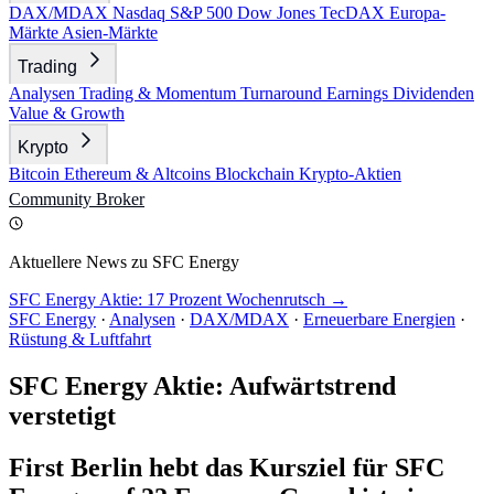
DAX/MDAX
Nasdaq
S&P 500
Dow Jones
TecDAX
Europa-
Märkte
Asien-Märkte
Trading
Analysen
Trading & Momentum
Turnaround
Earnings
Dividenden
Value & Growth
Krypto
Bitcoin
Ethereum & Altcoins
Blockchain
Krypto-Aktien
Community
Broker
Aktuellere News zu SFC Energy
SFC Energy Aktie: 17 Prozent Wochenrutsch →
SFC Energy
·
Analysen
·
DAX/MDAX
·
Erneuerbare Energien
·
Rüstung & Luftfahrt
SFC Energy Aktie: Aufwärtstrend
verstetigt
First Berlin hebt das Kursziel für SFC