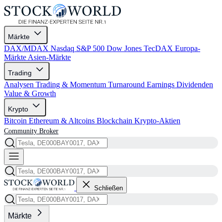
Märkte
DAX/MDAX
Nasdaq
S&P 500
Dow Jones
TecDAX
Europa-
Märkte
Asien-Märkte
Trading
Analysen
Trading & Momentum
Turnaround
Earnings
Dividenden
Value & Growth
Krypto
Bitcoin
Ethereum & Altcoins
Blockchain
Krypto-Aktien
Community
Broker
Schließen
Märkte