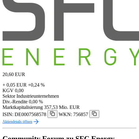
20,60
EUR
+ 0,05 EUR
+0,24 %
KGV
0,00
Sektor
Industrieunternehmen
Div.-Rendite
0,00 %
Marktkapitalisierung
357,53 Mio. EUR
ISIN: DE0007568578
WKN: 756857
Aktiendetails öffnen
Community Forum zu SFC Energy