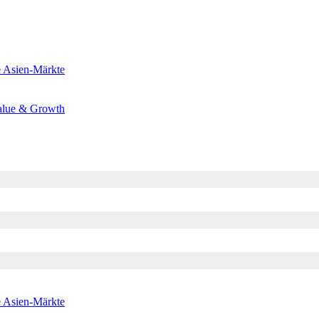
e
Asien-Märkte
alue & Growth
e
Asien-Märkte