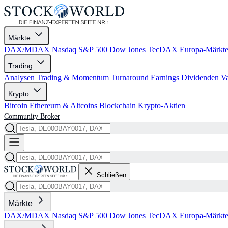
Märkte
DAX/MDAX
Nasdaq
S&P 500
Dow Jones
TecDAX
Europa-Märkt
Trading
Analysen
Trading & Momentum
Turnaround
Earnings
Dividenden
V
Krypto
Bitcoin
Ethereum & Altcoins
Blockchain
Krypto-Aktien
Community
Broker
Schließen
Märkte
DAX/MDAX
Nasdaq
S&P 500
Dow Jones
TecDAX
Europa-Märkt