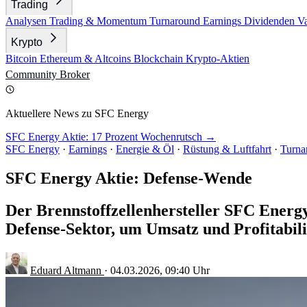
Trading
Analysen
Trading & Momentum
Turnaround
Earnings
Dividenden
V
Krypto
Bitcoin
Ethereum & Altcoins
Blockchain
Krypto-Aktien
Community
Broker
Aktuellere News zu SFC Energy
SFC Energy Aktie: 17 Prozent Wochenrutsch →
SFC Energy
·
Earnings
·
Energie & Öl
·
Rüstung & Luftfahrt
·
Turna
SFC Energy Aktie: Defense-Wende
Der Brennstoffzellenhersteller SFC Energ
Defense-Sektor, um Umsatz und Profitabili
Eduard Altmann
·
04.03.2026, 09:40 Uhr