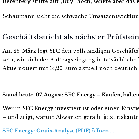
Berenberg stufte auf „Buy“ hoch, senkte aber das K
Schaumann sieht die schwache Umsatzentwicklung ber
Geschäftsbericht als nächster Prüfstei
Am 26. März legt SFC den vollständigen Geschäfts
sein, wie sich der Auftragseingang in tatsächlic
Aktie notiert mit 14,20 Euro aktuell noch deutli
Stand heute, 07. August: SFC Energy – Kaufen, halte
Wer in SFC Energy investiert ist oder einen Einsti
– und zeigt, warum Abwarten gerade jetzt riskanter 
SFC Energy: Gratis-Analyse (PDF) öffnen …