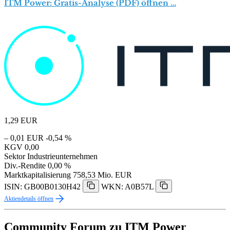
ITM Power: Gratis-Analyse (PDF) öffnen …
1,29
EUR
– 0,01 EUR
-0,54 %
KGV
0,00
Sektor
Industrieunternehmen
Div.-Rendite
0,00 %
Marktkapitalisierung
758,53 Mio. EUR
ISIN: GB00B0130H42
WKN: A0B57L
Aktiendetails öffnen
Community Forum zu ITM Power