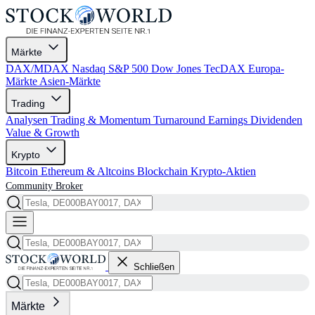
Märkte
DAX/MDAX
Nasdaq
S&P 500
Dow Jones
TecDAX
Europa-
Märkte
Asien-Märkte
Trading
Analysen
Trading & Momentum
Turnaround
Earnings
Dividenden
Value & Growth
Krypto
Bitcoin
Ethereum & Altcoins
Blockchain
Krypto-Aktien
Community
Broker
Schließen
Märkte