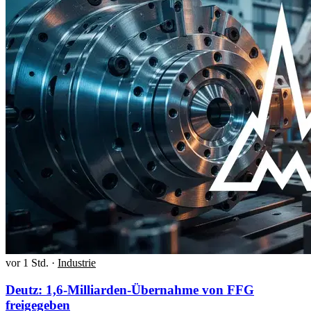
vor 1 Std.
·
Industrie
Deutz: 1,6-Milliarden-Übernahme von FFG
freigegeben