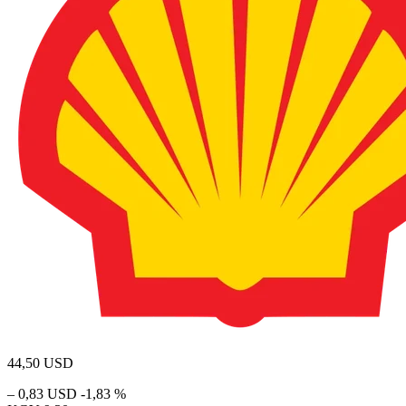
44,50
USD
– 0,83 USD
-1,83 %