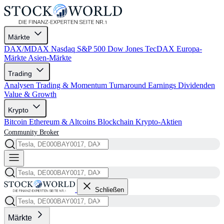
Märkte
DAX/MDAX
Nasdaq
S&P 500
Dow Jones
TecDAX
Europa-
Märkte
Asien-Märkte
Trading
Analysen
Trading & Momentum
Turnaround
Earnings
Dividenden
Value & Growth
Krypto
Bitcoin
Ethereum & Altcoins
Blockchain
Krypto-Aktien
Community
Broker
Schließen
Märkte