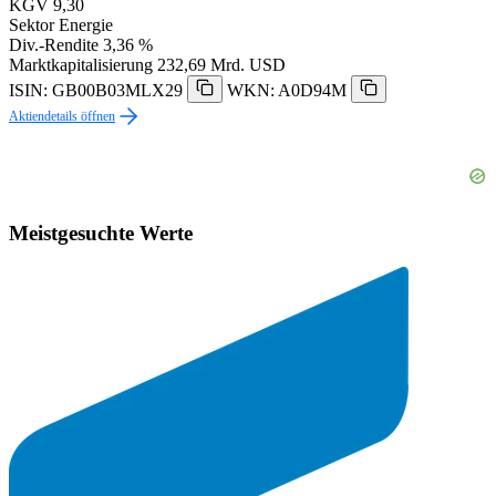
KGV
9,30
Sektor
Energie
Div.-Rendite
3,36 %
Marktkapitalisierung
232,69 Mrd. USD
ISIN: GB00B03MLX29
WKN: A0D94M
Aktiendetails öffnen
Meistgesuchte Werte