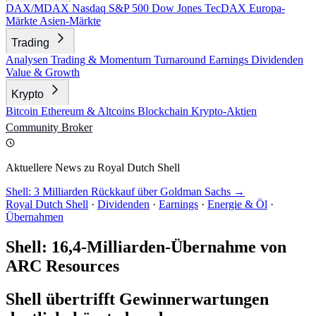
DAX/MDAX
Nasdaq
S&P 500
Dow Jones
TecDAX
Europa-
Märkte
Asien-Märkte
Trading
Analysen
Trading & Momentum
Turnaround
Earnings
Dividenden
Value & Growth
Krypto
Bitcoin
Ethereum & Altcoins
Blockchain
Krypto-Aktien
Community
Broker
Aktuellere News zu Royal Dutch Shell
Shell: 3 Milliarden Rückkauf über Goldman Sachs →
Royal Dutch Shell
·
Dividenden
·
Earnings
·
Energie & Öl
·
Übernahmen
Shell: 16,4-Milliarden-Übernahme von
ARC Resources
Shell übertrifft Gewinnerwartungen