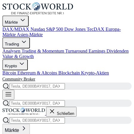
Märkte
DAX/MDAX
Nasdaq
S&P 500
Dow Jones
TecDAX
Europa-
Märkte
Asien-Märkte
Trading
Analysen
Trading & Momentum
Turnaround
Earnings
Dividenden
Value & Growth
Krypto
Bitcoin
Ethereum & Altcoins
Blockchain
Krypto-Aktien
Community
Broker
Schließen
Märkte