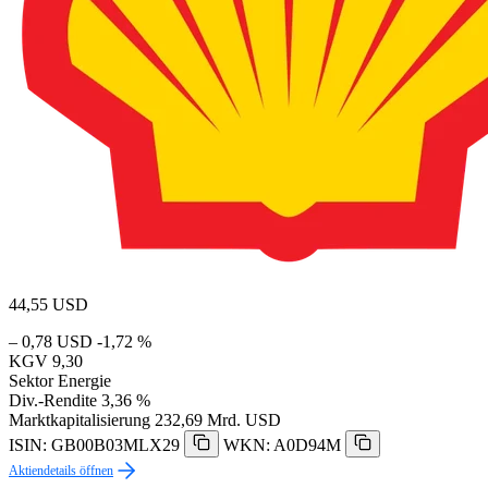
44,55
USD
– 0,78 USD
-1,72 %
KGV
9,30
Sektor
Energie
Div.-Rendite
3,36 %
Marktkapitalisierung
232,69 Mrd. USD
ISIN: GB00B03MLX29
WKN: A0D94M
Aktiendetails öffnen