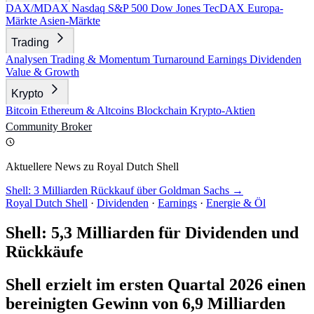
DAX/MDAX
Nasdaq
S&P 500
Dow Jones
TecDAX
Europa-
Märkte
Asien-Märkte
Trading
Analysen
Trading & Momentum
Turnaround
Earnings
Dividenden
Value & Growth
Krypto
Bitcoin
Ethereum & Altcoins
Blockchain
Krypto-Aktien
Community
Broker
Aktuellere News zu Royal Dutch Shell
Shell: 3 Milliarden Rückkauf über Goldman Sachs →
Royal Dutch Shell
·
Dividenden
·
Earnings
·
Energie & Öl
Shell: 5,3 Milliarden für Dividenden und
Rückkäufe
Shell erzielt im ersten Quartal 2026 einen
bereinigten Gewinn von 6,9 Milliarden