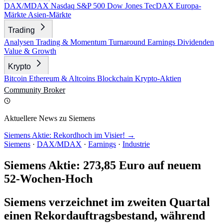
DAX/MDAX
Nasdaq
S&P 500
Dow Jones
TecDAX
Europa-
Märkte
Asien-Märkte
Trading
Analysen
Trading & Momentum
Turnaround
Earnings
Dividenden
Value & Growth
Krypto
Bitcoin
Ethereum & Altcoins
Blockchain
Krypto-Aktien
Community
Broker
Aktuellere News zu Siemens
Siemens Aktie: Rekordhoch im Visier! →
Siemens
·
DAX/MDAX
·
Earnings
·
Industrie
Siemens Aktie: 273,85 Euro auf neuem
52-Wochen-Hoch
Siemens verzeichnet im zweiten Quartal
einen Rekordauftragsbestand, während