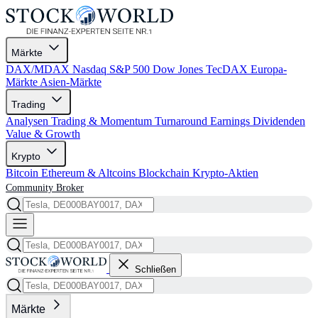
Märkte
DAX/MDAX
Nasdaq
S&P 500
Dow Jones
TecDAX
Europa-
Märkte
Asien-Märkte
Trading
Analysen
Trading & Momentum
Turnaround
Earnings
Dividenden
Value & Growth
Krypto
Bitcoin
Ethereum & Altcoins
Blockchain
Krypto-Aktien
Community
Broker
Schließen
Märkte