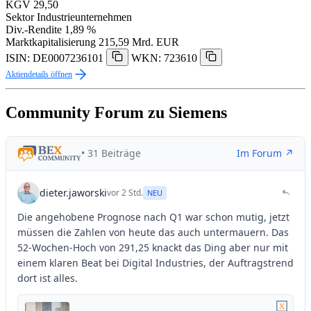
KGV
29,50
Sektor
Industrieunternehmen
Div.-Rendite
1,89 %
Marktkapitalisierung
215,59 Mrd. EUR
ISIN: DE0007236101
WKN: 723610
Aktiendetails öffnen
Community Forum zu Siemens