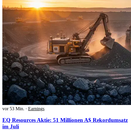
vor 53 Min.
·
Earnings
EQ Resources Aktie: 51 Millionen A$ Rekordumsatz
im Juli