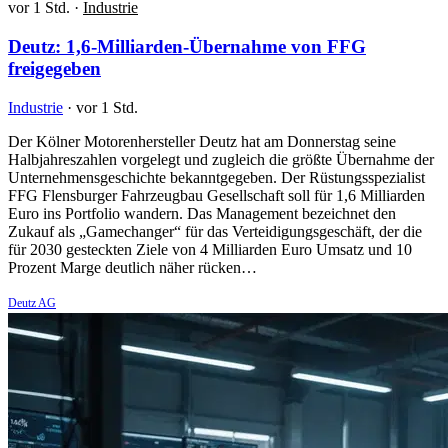
vor 1 Std.
·
Industrie
Deutz: 1,6-Milliarden-Übernahme von FFG
freigegeben
Industrie
·
vor 1 Std.
Der Kölner Motorenhersteller Deutz hat am Donnerstag seine
Halbjahreszahlen vorgelegt und zugleich die größte Übernahme der
Unternehmensgeschichte bekanntgegeben. Der Rüstungsspezialist
FFG Flensburger Fahrzeugbau Gesellschaft soll für 1,6 Milliarden
Euro ins Portfolio wandern. Das Management bezeichnet den
Zukauf als „Gamechanger“ für das Verteidigungsgeschäft, der die
für 2030 gesteckten Ziele von 4 Milliarden Euro Umsatz und 10
Prozent Marge deutlich näher rücken…
Deutz AG