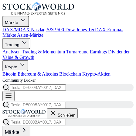
Märkte
DAX/MDAX
Nasdaq
S&P 500
Dow Jones
TecDAX
Europa-
Märkte
Asien-Märkte
Trading
Analysen
Trading & Momentum
Turnaround
Earnings
Dividenden
Value & Growth
Krypto
Bitcoin
Ethereum & Altcoins
Blockchain
Krypto-Aktien
Community
Broker
Schließen
Märkte