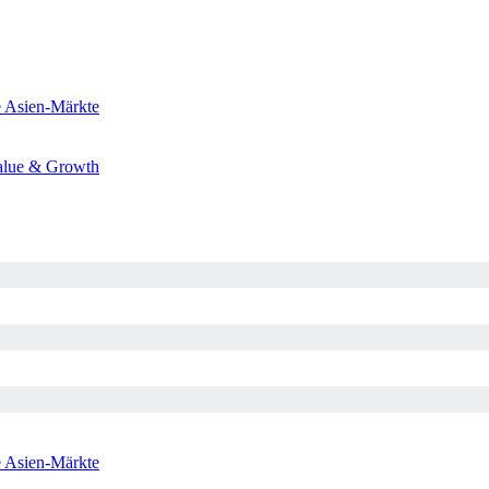
e
Asien-Märkte
alue & Growth
e
Asien-Märkte