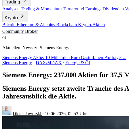
Trading
Analysen
Trading & Momentum
Turnaround
Earnings
Dividenden
V
Krypto
Bitcoin
Ethereum & Altcoins
Blockchain
Krypto-Aktien
Community
Broker
Aktuellere News zu Siemens Energy
Siemens Energy Aktie: 10 Milliarden Euro Gasturbinen-Aufträge →
Siemens Energy
·
DAX/MDAX
·
Energie & Öl
Siemens Energy: 237.000 Aktien für 37,5 M
Siemens Energy setzt zweite Tranche des A
Jahresausblick die Aktie.
Dieter Jaworski
·
10.06.2026, 02:53 Uhr