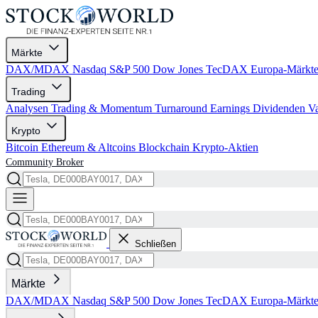
Märkte
DAX/MDAX
Nasdaq
S&P 500
Dow Jones
TecDAX
Europa-Märkt
Trading
Analysen
Trading & Momentum
Turnaround
Earnings
Dividenden
V
Krypto
Bitcoin
Ethereum & Altcoins
Blockchain
Krypto-Aktien
Community
Broker
Schließen
Märkte
DAX/MDAX
Nasdaq
S&P 500
Dow Jones
TecDAX
Europa-Märkt