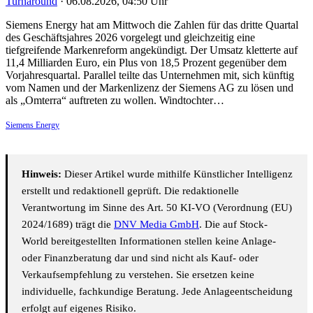
Turnaround
·
06.08.2026, 04:50 Uhr
Siemens Energy hat am Mittwoch die Zahlen für das dritte Quartal
des Geschäftsjahres 2026 vorgelegt und gleichzeitig eine
tiefgreifende Markenreform angekündigt. Der Umsatz kletterte auf
11,4 Milliarden Euro, ein Plus von 18,5 Prozent gegenüber dem
Vorjahresquartal. Parallel teilte das Unternehmen mit, sich künftig
vom Namen und der Markenlizenz der Siemens AG zu lösen und
als „Omterra“ auftreten zu wollen. Windtochter…
Siemens Energy
Hinweis:
Dieser Artikel wurde mithilfe Künstlicher Intelligenz
erstellt und redaktionell geprüft. Die redaktionelle
Verantwortung im Sinne des Art. 50 KI-VO (Verordnung (EU)
2024/1689) trägt die
DNV Media GmbH
. Die auf Stock-
World bereitgestellten Informationen stellen keine Anlage-
oder Finanzberatung dar und sind nicht als Kauf- oder
Verkaufsempfehlung zu verstehen. Sie ersetzen keine
individuelle, fachkundige Beratung. Jede Anlageentscheidung
erfolgt auf eigenes Risiko.