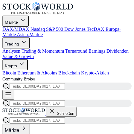
Märkte
DAX/MDAX
Nasdaq
S&P 500
Dow Jones
TecDAX
Europa-
Märkte
Asien-Märkte
Trading
Analysen
Trading & Momentum
Turnaround
Earnings
Dividenden
Value & Growth
Krypto
Bitcoin
Ethereum & Altcoins
Blockchain
Krypto-Aktien
Community
Broker
Schließen
Märkte