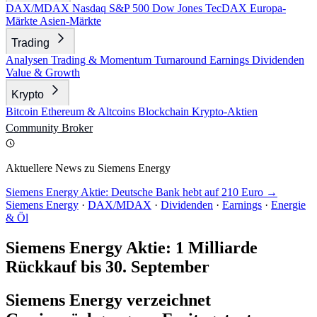
DAX/MDAX
Nasdaq
S&P 500
Dow Jones
TecDAX
Europa-
Märkte
Asien-Märkte
Trading
Analysen
Trading & Momentum
Turnaround
Earnings
Dividenden
Value & Growth
Krypto
Bitcoin
Ethereum & Altcoins
Blockchain
Krypto-Aktien
Community
Broker
Aktuellere News zu Siemens Energy
Siemens Energy Aktie: Deutsche Bank hebt auf 210 Euro →
Siemens Energy
·
DAX/MDAX
·
Dividenden
·
Earnings
·
Energie
& Öl
Siemens Energy Aktie: 1 Milliarde
Rückkauf bis 30. September
Siemens Energy verzeichnet