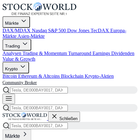
Märkte
DAX/MDAX
Nasdaq
S&P 500
Dow Jones
TecDAX
Europa-
Märkte
Asien-Märkte
Trading
Analysen
Trading & Momentum
Turnaround
Earnings
Dividenden
Value & Growth
Krypto
Bitcoin
Ethereum & Altcoins
Blockchain
Krypto-Aktien
Community
Broker
Schließen
Märkte