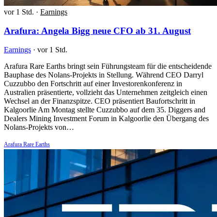
vor 1 Std.
·
Earnings
Arafura: Angela Bigg neue CFO ab 31. August
Earnings
·
vor 1 Std.
Arafura Rare Earths bringt sein Führungsteam für die entscheidende
Bauphase des Nolans-Projekts in Stellung. Während CEO Darryl
Cuzzubbo den Fortschritt auf einer Investorenkonferenz in
Australien präsentierte, vollzieht das Unternehmen zeitgleich einen
Wechsel an der Finanzspitze. CEO präsentiert Baufortschritt in
Kalgoorlie Am Montag stellte Cuzzubbo auf dem 35. Diggers and
Dealers Mining Investment Forum in Kalgoorlie den Übergang des
Nolans-Projekts von…
Arafura Rare Earths