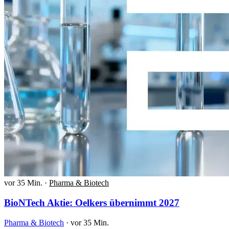
vor 35 Min.
·
Pharma & Biotech
BioNTech Aktie: Oelkers übernimmt 2027
Pharma & Biotech
·
vor 35 Min.