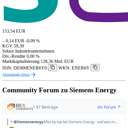
153,54
EUR
– 0,14 EUR
-0,09 %
KGV
59,39
Sektor
Industrieunternehmen
Div.-Rendite
0,00 %
Marktkapitalisierung
128,36 Mrd. EUR
ISIN: DE000ENER6Y0
WKN: ENER6Y
Aktiendetails öffnen
Community Forum zu Siemens Energy