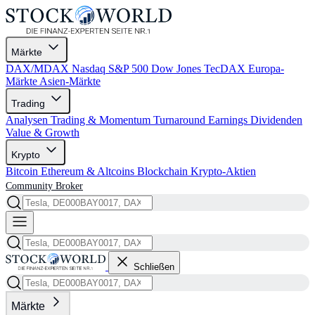
Märkte
DAX/MDAX
Nasdaq
S&P 500
Dow Jones
TecDAX
Europa-
Märkte
Asien-Märkte
Trading
Analysen
Trading & Momentum
Turnaround
Earnings
Dividenden
Value & Growth
Krypto
Bitcoin
Ethereum & Altcoins
Blockchain
Krypto-Aktien
Community
Broker
Schließen
Märkte