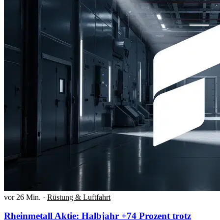
vor 26 Min.
·
Rüstung & Luftfahrt
Rheinmetall Aktie: Halbjahr +74 Prozent trotz